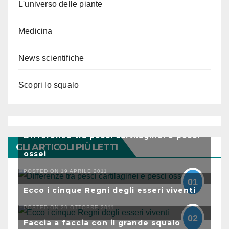
L'universo delle piante
Medicina
News scientifiche
Scopri lo squalo
Differenze tra pesci cartilaginei e pesci
GLI ARTICOLI PIÙ LETTI
ossei
POSTED ON 19 APRILE 2011
01
Ecco i cinque Regni degli esseri viventi
POSTED ON 29 OTTOBRE 2011
02
Faccia a faccia con il grande squalo