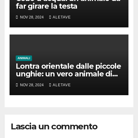
far girare la testa
NOV 28, 2024
ALETAVE
ANIMALI
Lontra orientale dalle piccole
unghie: un vero animale di
cui parlare
NOV 28, 2024
ALETAVE
Lascia un commento