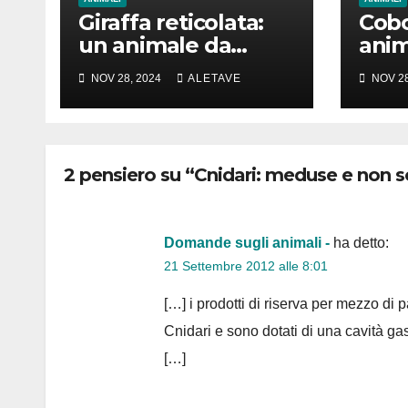
Giraffa reticolata:
Cobo
un animale da
anim
amare
girar
NOV 28, 2024
ALETAVE
NOV 28
2 pensiero su “Cnidari: meduse e non s
Domande sugli animali -
ha detto:
21 Settembre 2012 alle 8:01
[…] i prodotti di riserva per mezzo di p
Cnidari e sono dotati di una cavità ga
[…]