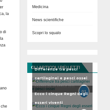
lo
Medicina
er
ca, la
News scientifiche
o di
Scopri lo squalo
la
enza
GLI ARTICOLI PIÙ LETTI
Differenze tra pesci
cartilaginei e pesci ossei
POSTED ON 19 APRILE 2011
tano
01
Ecco i cinque Regni degli
esseri viventi
 che