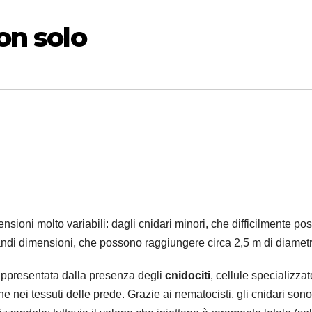
on solo
ioni molto variabili: dagli cnidari minori, che difficilmente po
randi dimensioni, che possono raggiungere circa 2,5 m di diametr
 rappresentata dalla presenza degli
cnidociti
, cellule specializzat
ine nei tessuti delle prede. Grazie ai nematocisti, gli cnidari sono