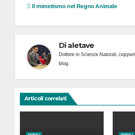
Navigazione
Il mimetismo nel Regno Animale
articoli
Di
aletave
Dottore in Scienze Naturali, copyw
blog.
Articoli correlati
ANIMALI
ANIMALI