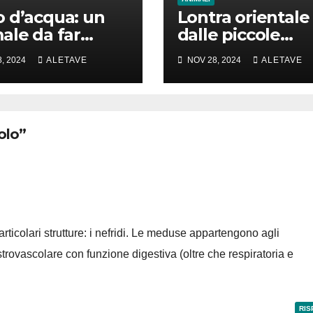
 d’acqua: un
Lontra orientale
ale da far
dalle piccole
e la testa
unghie: un vero
, 2024
ALETAVE
NOV 28, 2024
ALETAVE
animale di cui
parlare
olo”
articolari strutture: i nefridi. Le meduse appartengono agli
strovascolare con funzione digestiva (oltre che respiratoria e
RIS