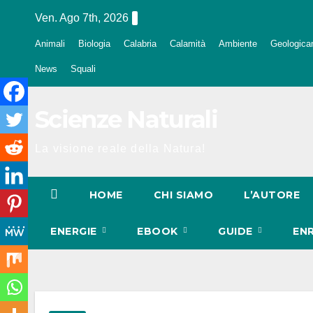
Salta
Ven. Ago 7th, 2026
al
Animali
Biologia
Calabria
Calamità
Ambiente
Geologica
contenuto
News
Squali
Scienze Naturali
La visione reale della Natura!
HOME
CHI SIAMO
L’AUTORE
ENERGIE
EBOOK
GUIDE
EN