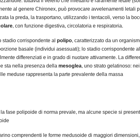
zzandole: tuttavia il veleno che iniettano è raramente letale (so
enente al genere Chironex, può provocare avvelenamenti letali p
zata la preda, la trasportano, utilizzando i tentacoli, verso la boc
olare
, con funzione digestiva, circolatoria e respiratoria.
 lo stadio corrispondente al
polipo
, caratterizzato da un organism
porzione basale (individui asessuati); lo stadio corrispondente al
almente differenziati e in grado di nuotare attivamente. La differ
de sta nella presenza della
mesoglea
, uno strato gelatinoso: nei
nelle meduse rappresenta la parte prevalente della massa
; la fase polipoide di norma prevale, ma alcune specie si presen
soide
marino comprendenti le forme medusoide di maggiori dimensioni,