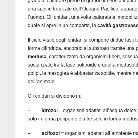
grado di catturare prede di grandi dimensioni parali
una specie tropicale dell’Oceano Pacifico, appart
l’uomo). Gli cnidari, una volta catturata e immobiliz
quale si apre in un comparto, la
cavità
gastrovasc
Il ciclo vitale degli cnidari si compone di due fasi:
forma cilindrica, ancorato al substrato tramite una 
medusa
, caratterizzato da organismi liberi, sessu
sostanziale tra la fase polipoide e quella medusoi
polipi, la mesoglea è abbastanza sottile, mentre 
dell’animale.
Gli cnidari si dividono in:
–
idrozoi
= organismi adattati all’acqua dolce
solo in forma polipoide e altre solo in forma medu
–
scifozoi
= organismi adattati all’ambiente 