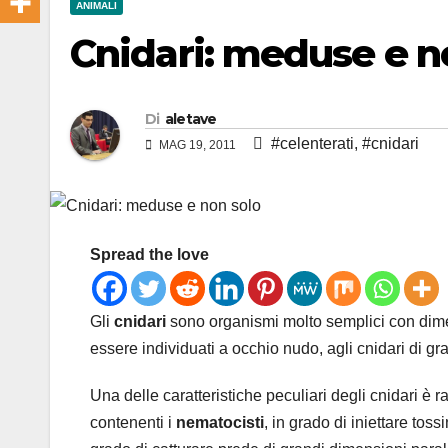
ANIMALI
Cnidari: meduse e n
Di
aletave
#celenterati
,
#cnidari
MAG 19, 2011
Spread the love
Gli
cnidari
sono organismi molto semplici con dimens
essere individuati a occhio nudo, agli cnidari di g
Una delle caratteristiche peculiari degli cnidari è
contenenti i
nematocisti
, in grado di iniettare toss