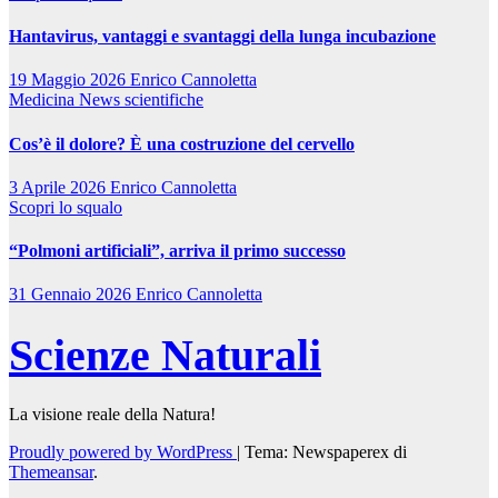
Hantavirus, vantaggi e svantaggi della lunga incubazione
19 Maggio 2026
Enrico Cannoletta
Medicina
News scientifiche
Cos’è il dolore? È una costruzione del cervello
3 Aprile 2026
Enrico Cannoletta
Scopri lo squalo
“Polmoni artificiali”, arriva il primo successo
31 Gennaio 2026
Enrico Cannoletta
Scienze Naturali
La visione reale della Natura!
Proudly powered by WordPress
|
Tema: Newspaperex di
Themeansar
.