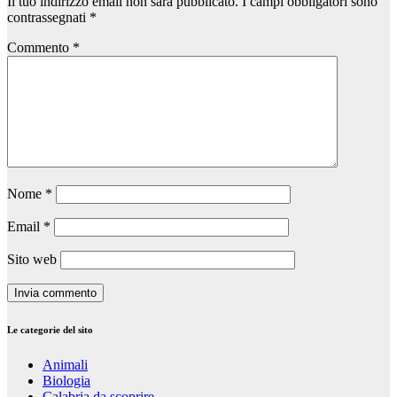
Il tuo indirizzo email non sarà pubblicato.
I campi obbligatori sono
contrassegnati
*
Commento
*
Nome
*
Email
*
Sito web
Le categorie del sito
Animali
Biologia
Calabria da scoprire