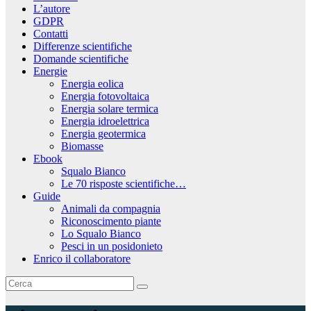
L’autore
GDPR
Contatti
Differenze scientifiche
Domande scientifiche
Energie
Energia eolica
Energia fotovoltaica
Energia solare termica
Energia idroelettrica
Energia geotermica
Biomasse
Ebook
Squalo Bianco
Le 70 risposte scientifiche…
Guide
Animali da compagnia
Riconoscimento piante
Lo Squalo Bianco
Pesci in un posidonieto
Enrico il collaboratore