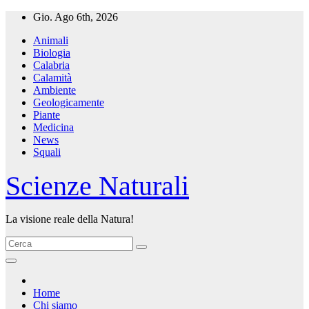
Salta
Gio. Ago 6th, 2026
al
Animali
contenuto
Biologia
Calabria
Calamità
Ambiente
Geologicamente
Piante
Medicina
News
Squali
Scienze Naturali
La visione reale della Natura!
Home
Chi siamo