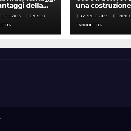
antaggi della
una costruzione
a incubazione
cervello
AGGIO 2026
ENRICO
3 APRILE 2026
ENRIC
LETTA
CANNOLETTA
r
.