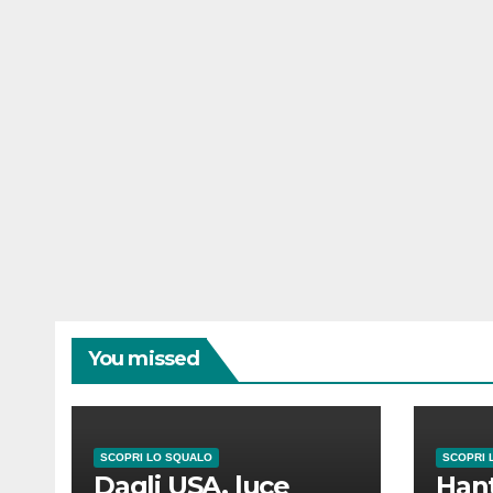
You missed
SCOPRI LO SQUALO
SCOPRI 
Dagli USA, luce
Hant