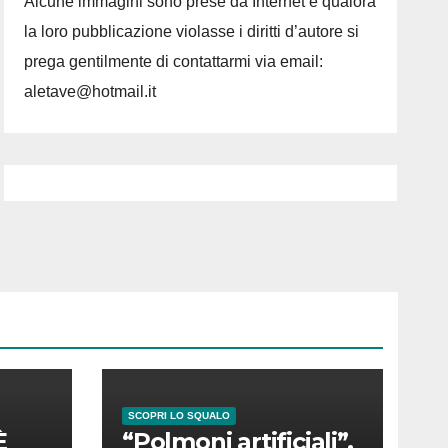
Alcune immagini sono prese da Internet e qualora
la loro pubblicazione violasse i diritti d’autore si
prega gentilmente di contattarmi via email:
aletave@hotmail.it
SCOPRI LO SQUALO
È
“Polmoni artificiali”,