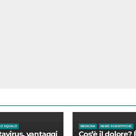
LO SQUALO
MEDICINA
NEWS SCIENTIFICHE
avirus, vantaggi
Cos’è il dolore? 