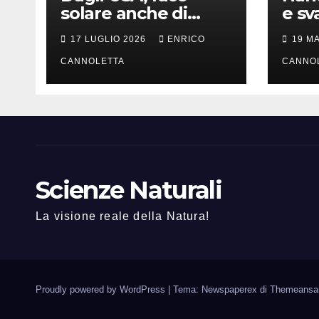
solare anche di
e sv
notte
lung
17 LUGLIO 2026
ENRICO
19 M
CANNOLETTA
CANNO
Scienze Naturali
La visione reale della Natura!
Proudly powered by WordPress
|
Tema: Newspaperex di
Themeansa