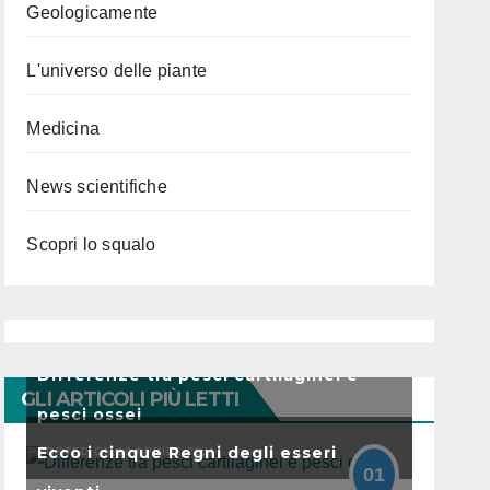
Geologicamente
L'universo delle piante
Medicina
News scientifiche
Scopri lo squalo
Differenze tra pesci cartilaginei e
GLI ARTICOLI PIÙ LETTI
pesci ossei
Ecco i cinque Regni degli esseri
POSTED ON 19 APRILE 2011
01