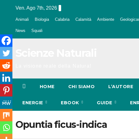
Salta
Ven. Ago 7th, 2026
al
Animali
Biologia
Calabria
Calamità
Ambiente
Geologica
contenuto
News
Squali
Scienze Naturali
La visione reale della Natura!
HOME
CHI SIAMO
L’AUTORE
ENERGIE
EBOOK
GUIDE
EN
Opuntia ficus-indica