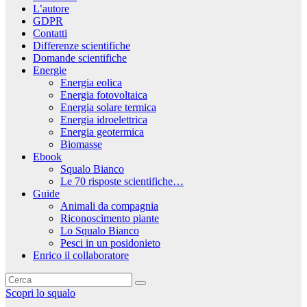
L’autore
GDPR
Contatti
Differenze scientifiche
Domande scientifiche
Energie
Energia eolica
Energia fotovoltaica
Energia solare termica
Energia idroelettrica
Energia geotermica
Biomasse
Ebook
Squalo Bianco
Le 70 risposte scientifiche…
Guide
Animali da compagnia
Riconoscimento piante
Lo Squalo Bianco
Pesci in un posidonieto
Enrico il collaboratore
Scopri lo squalo