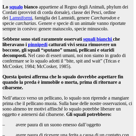
Lo
squalo
bianco
appartiene al Regno degli Animali, phylum dei
Cordati (provvisti di corda dorsale), classe dei Pesci, ordine
dei
Lamniformi
, famiglia dei Lamnidi, genere
Carcharodon
e
specie
carcharias
. Genere e specie di un animale vanno riportate
sempre in corsivo: genere maiuscolo, specie minuscolo.
Sebbene sono stati raramente osservati
squali bianchi
che
liberavano i
pinnipedi
catturati vivi senza rimuovere un
boccone, gli squali “sputano” umani, pellicani e otaridi
decomposti.
Nel caso di esseri umani, noi non siamo in grado di
confermare se lo squalo adotti il “bite, spit and wait” (Tricas e
McCosker, 1984; McCosker, 1985).
Questa ipotesi afferma che lo squalo dovrebbe aspettare fin
quando la preda è immobile o morta, prima di ritornare a
cibarsene.
Nell’attacco verso un pellicano, lo squalo non riprende a mangiare
prima che il pellicano muoia. Sulla base delle nostre osservazioni, ci
sono almeno tre motivi affinché lo squalo potrebbe liberare un
oggetto e astenersi dal cibarsene.
Gli squali potrebbero:
– avere paura di un suono emesso dall’oggetto
– avere paura di ricevere una ferita a causa di un contatto con