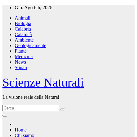
Salta
Gio. Ago 6th, 2026
al
Animali
contenuto
Biologia
Calabria
Calamità
Ambiente
Geologicamente
Piante
Medicina
News
Squali
Scienze Naturali
La visione reale della Natura!
Home
Chi siamo