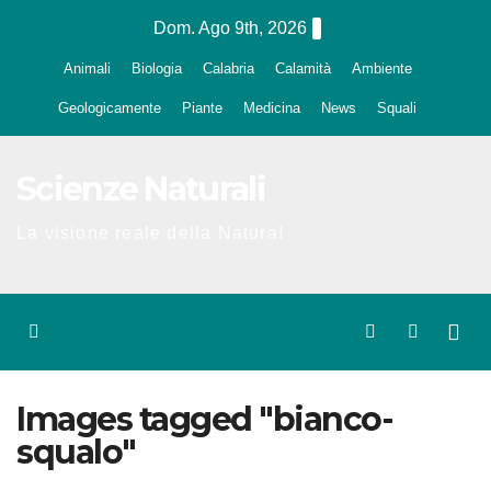
Salta
Dom. Ago 9th, 2026
al
Animali
Biologia
Calabria
Calamità
Ambiente
contenuto
Geologicamente
Piante
Medicina
News
Squali
Scienze Naturali
La visione reale della Natura!
Images tagged "bianco-
squalo"