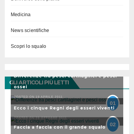
Medicina
News scientifiche
Scopri lo squalo
Differenze tra pesci cartilaginei e pesci
GLI ARTICOLI PIÙ LETTI
ossei
POSTED ON 19 APRILE 2011
01
Ecco i cinque Regni degli esseri viventi
POSTED ON 29 OTTOBRE 2011
02
Faccia a faccia con il grande squalo