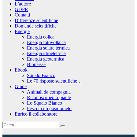
L’autore
GDPR
Contatti
Differenze scientifiche
Domande scientifiche
Energie
Energia eolica
Energia fotovoltaica
Energia solare termica
Energia idroelettrica
Energia geotermica
Biomasse
Ebook
Squalo Bianco
Le 70 risposte scientifiche…
Guide
Animali da compagnia
Riconoscimento piante
Lo Squalo Bianco
Pesci in un posidonieto
Enrico il collaboratore