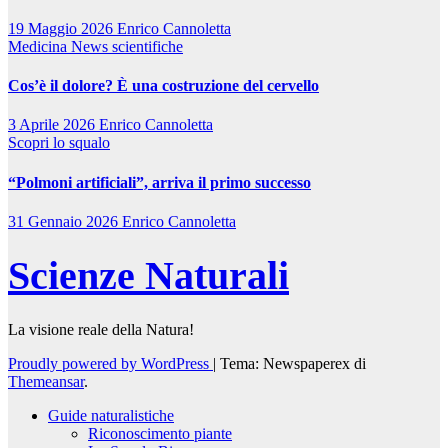
19 Maggio 2026
Enrico Cannoletta
Medicina
News scientifiche
Cos’è il dolore? È una costruzione del cervello
3 Aprile 2026
Enrico Cannoletta
Scopri lo squalo
“Polmoni artificiali”, arriva il primo successo
31 Gennaio 2026
Enrico Cannoletta
Scienze Naturali
La visione reale della Natura!
Proudly powered by WordPress
|
Tema: Newspaperex di
Themeansar
.
Guide naturalistiche
Riconoscimento piante