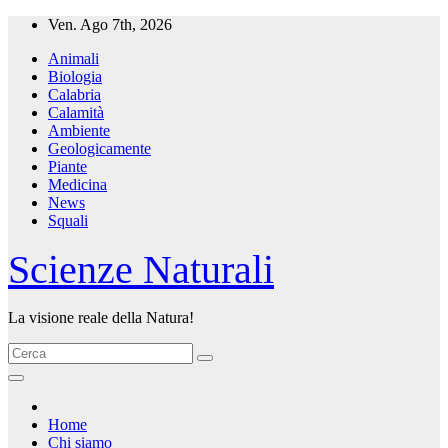
Salta
Ven. Ago 7th, 2026
al
Animali
contenuto
Biologia
Calabria
Calamità
Ambiente
Geologicamente
Piante
Medicina
News
Squali
Scienze Naturali
La visione reale della Natura!
Home
Chi siamo