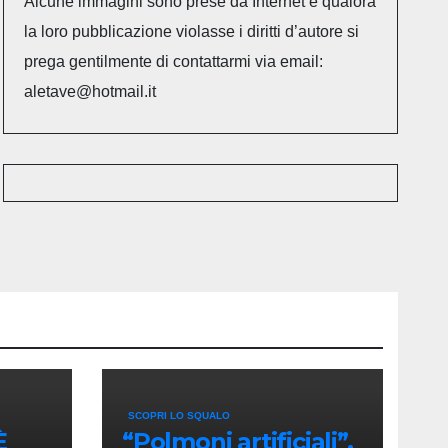
Alcune immagini sono prese da Internet e qualora
la loro pubblicazione violasse i diritti d’autore si
prega gentilmente di contattarmi via email:
aletave@hotmail.it
SCOPRI LO SQUALO
È
“Polmoni artificiali”,