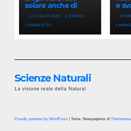
solare anche di
e sv
notte
lung
17 LUGLIO 2026
ENRICO
19 M
CANNOLETTA
CANNO
Scienze Naturali
La visione reale della Natura!
Proudly powered by WordPress
|
Tema: Newspaperex di
Themeansa