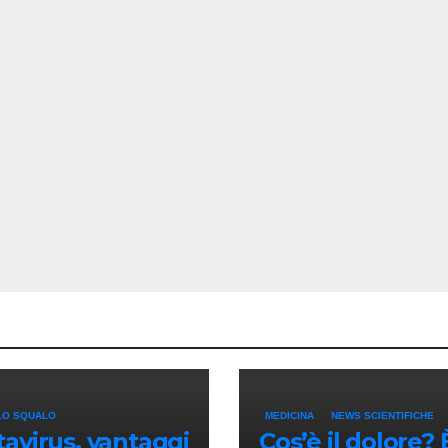
LO SQUALO
MEDICINA
NEWS SCIENTIFICHE
avirus, vantaggi
Cos’è il dolore? 