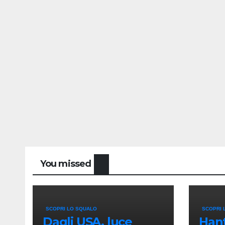
You missed
SCOPRI LO SQUALO
SCOPRI 
Dagli USA, luce
Hant