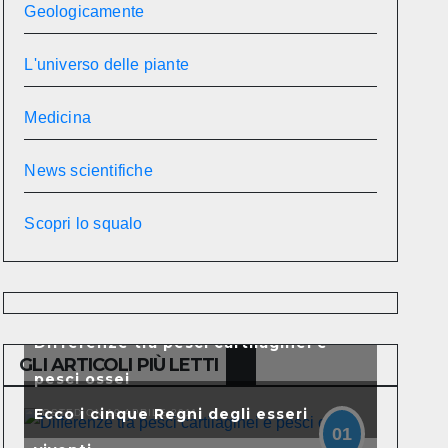
Geologicamente
L'universo delle piante
Medicina
News scientifiche
Scopri lo squalo
Differenze tra pesci cartilaginei e
GLI ARTICOLI PIÙ LETTI
pesci ossei
Ecco i cinque Regni degli esseri
POSTED ON 19 APRILE 2011
01