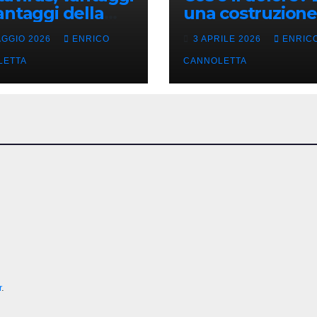
antaggi della
una costruzione
a incubazione
cervello
AGGIO 2026
ENRICO
3 APRILE 2026
ENRIC
LETTA
CANNOLETTA
r
.