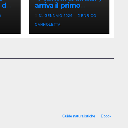
 del
arriva il primo
successo
O
31 GENNAIO 2026
ENRICO
CANNOLETTA
Guide naturalistiche
Ebook