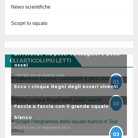
News scientifiche
Scopri lo squalo
Differenze tra pesci cartilaginei e pesci
GLI ARTICOLI PIÙ LETTI
ossei
POSTED ON 19 APRILE 2011
01
Ecco i cinque Regni degli esseri viventi
POSTED ON 29 OTTOBRE 2011
02
Faccia a faccia con il grande squalo
bianco
POSTED ON 10 FEBBRAIO 2014
03