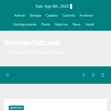
Salta
Sab. Ago 8th, 2026
al
Animali
Biologia
Calabria
Calamità
Ambiente
contenuto
Geologicamente
Piante
Medicina
News
Squali
Scienze Naturali
La visione reale della Natura!
MEDICINA