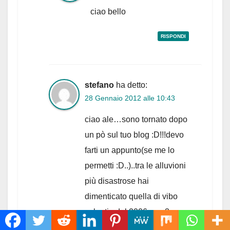
ciao bello
RISPONDI
stefano
ha detto:
28 Gennaio 2012 alle 10:43
ciao ale…sono tornato dopo
un pò sul tuo blog :D!!!devo
farti un appunto(se me lo
permetti :D..)..tra le alluvioni
più disastrose hai
dimenticato quella di vibo
valentia del 2006 con 3
vittime!!!ci tengo molto