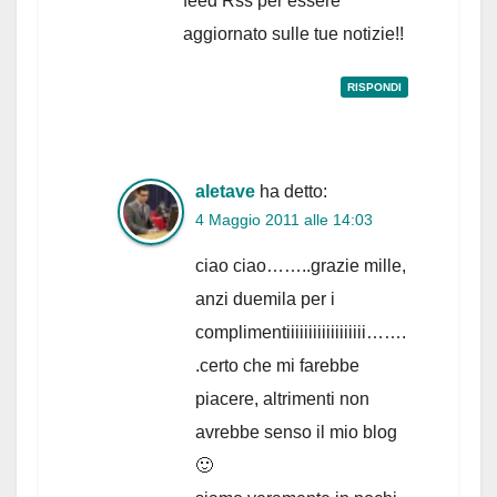
feed Rss per essere
aggiornato sulle tue notizie!!
RISPONDI
aletave
ha detto:
4 Maggio 2011 alle 14:03
ciao ciao……..grazie mille,
anzi duemila per i
complimentiiiiiiiiiiiiiiiiii…….
.certo che mi farebbe
piacere, altrimenti non
avrebbe senso il mio blog
🙂