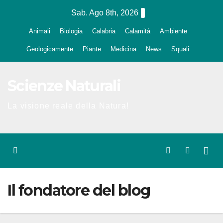
Salta
Sab. Ago 8th, 2026
al
Animali
Biologia
Calabria
Calamità
Ambiente
contenuto
Geologicamente
Piante
Medicina
News
Squali
Scienze Naturali
La visione reale della Natura!
Il fondatore del blog