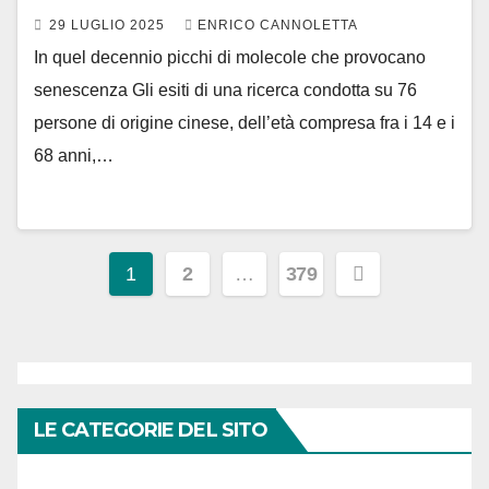
29 LUGLIO 2025
ENRICO CANNOLETTA
In quel decennio picchi di molecole che provocano
senescenza Gli esiti di una ricerca condotta su 76
persone di origine cinese, dell’età compresa fra i 14 e i
68 anni,…
Paginazione
1
2
…
379
degli
articoli
LE CATEGORIE DEL SITO