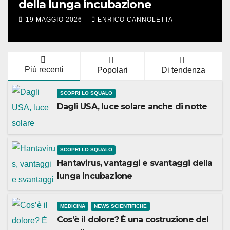
della lunga incubazione
19 MAGGIO 2026
ENRICO CANNOLETTA
Più recenti
Popolari
Di tendenza
SCOPRI LO SQUALO
Dagli USA, luce solare anche di notte
SCOPRI LO SQUALO
Hantavirus, vantaggi e svantaggi della
lunga incubazione
MEDICINA
NEWS SCIENTIFICHE
Cos’è il dolore? È una costruzione del