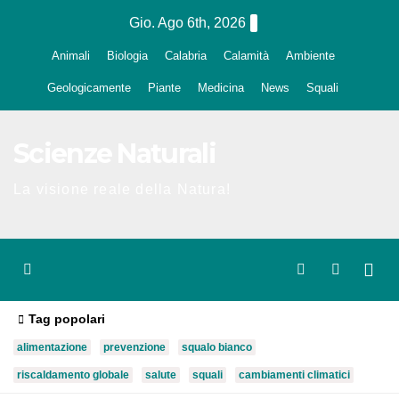
Salta
Gio. Ago 6th, 2026
al
Animali
Biologia
Calabria
Calamità
Ambiente
contenuto
Geologicamente
Piante
Medicina
News
Squali
Scienze Naturali
La visione reale della Natura!
Tag popolari
alimentazione
prevenzione
squalo bianco
riscaldamento globale
salute
squali
cambiamenti climatici