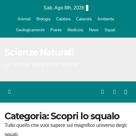
Salta
Sab. Ago 8th, 2026
al
Animali
Biologia
Calabria
Calamità
Ambiente
contenuto
Geologicamente
Piante
Medicina
News
Squali
Scienze Naturali
La visione reale della Natura!
Categoria:
Scopri lo squalo
Tutto quello che vuoi sapere sul magnifico universo degli
squali.