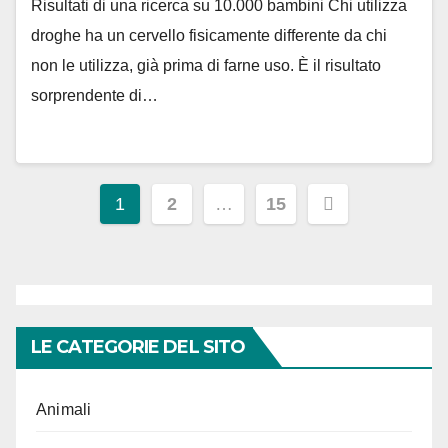
Risultati di una ricerca su 10.000 bambini Chi utilizza
droghe ha un cervello fisicamente differente da chi
non le utilizza, già prima di farne uso. È il risultato
sorprendente di…
Paginazione
1
2
…
15
degli
articoli
LE CATEGORIE DEL SITO
Animali