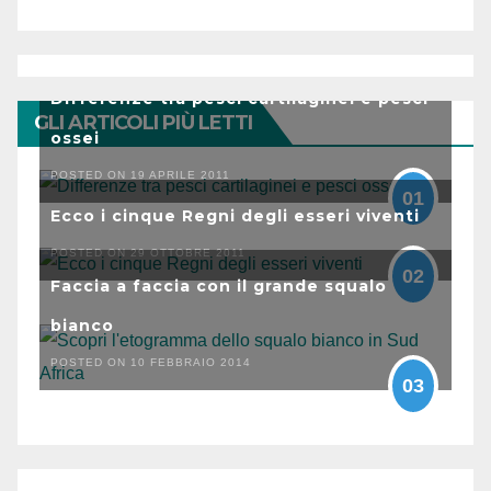
Differenze tra pesci cartilaginei e pesci
GLI ARTICOLI PIÙ LETTI
ossei
POSTED ON 19 APRILE 2011
01
Ecco i cinque Regni degli esseri viventi
POSTED ON 29 OTTOBRE 2011
02
Faccia a faccia con il grande squalo
bianco
POSTED ON 10 FEBBRAIO 2014
03