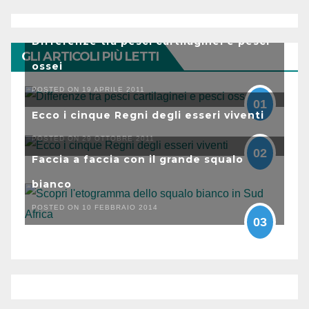
Differenze tra pesci cartilaginei e pesci
GLI ARTICOLI PIÙ LETTI
ossei
POSTED ON 19 APRILE 2011
01
Ecco i cinque Regni degli esseri viventi
POSTED ON 29 OTTOBRE 2011
02
Faccia a faccia con il grande squalo
bianco
POSTED ON 10 FEBBRAIO 2014
03