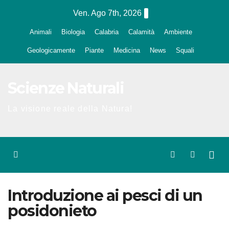
Salta
Ven. Ago 7th, 2026
al
Animali
Biologia
Calabria
Calamità
Ambiente
contenuto
Geologicamente
Piante
Medicina
News
Squali
Scienze Naturali
La visione reale della Natura!
Introduzione ai pesci di un
posidonieto