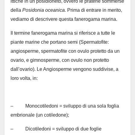
ittiche in un posidioneto, ovvero le praterie sommerse
della
Posidonia oceanica.
Prima di entrare in merito,
vediamo di descrivere questa fanerogama marina.
Il termine fanerogama marina si riferisce a tutte le
piante marine che portano semi (Spermatofite:
angiosperme, spermatofite con ovulo protetto da un
ovario, e gimnosperme, con ovulo non protetto
dall’ovario). Le Angiosperme vengono suddivise, a
loro volta, in:
– Monocotiledoni = sviluppo di una sola foglia
embrionale (un cotiledone);
– Dicotiledoni = sviluppo di due foglie