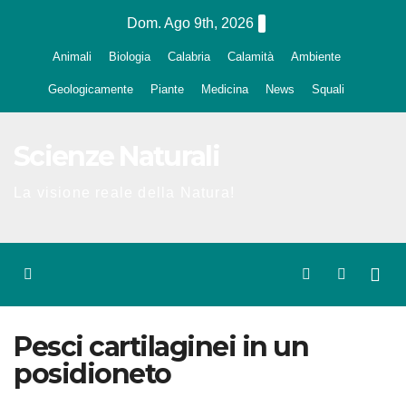
Salta
Dom. Ago 9th, 2026
al
Animali
Biologia
Calabria
Calamità
Ambiente
contenuto
Geologicamente
Piante
Medicina
News
Squali
Scienze Naturali
La visione reale della Natura!
Pesci cartilaginei in un
posidioneto