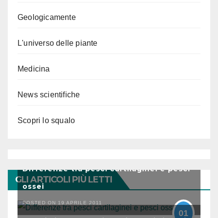
Geologicamente
L'universo delle piante
Medicina
News scientifiche
Scopri lo squalo
Differenze tra pesci cartilaginei e pesci
GLI ARTICOLI PIÙ LETTI
ossei
POSTED ON 19 APRILE 2011
01