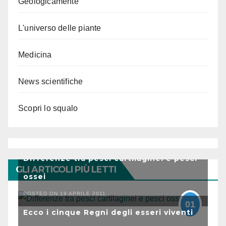
Geologicamente
L'universo delle piante
Medicina
News scientifiche
Scopri lo squalo
Differenze tra pesci cartilaginei e pesci
GLI ARTICOLI PIÙ LETTI
ossei
POSTED ON 19 APRILE 2011
01
Ecco i cinque Regni degli esseri viventi