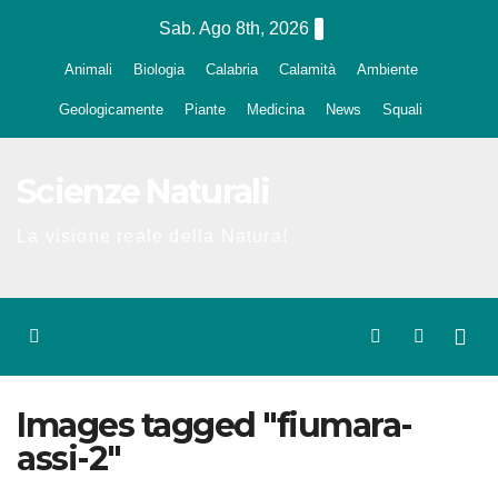
Salta
Sab. Ago 8th, 2026
al
Animali
Biologia
Calabria
Calamità
Ambiente
contenuto
Geologicamente
Piante
Medicina
News
Squali
Scienze Naturali
La visione reale della Natura!
Images tagged "fiumara-
assi-2"