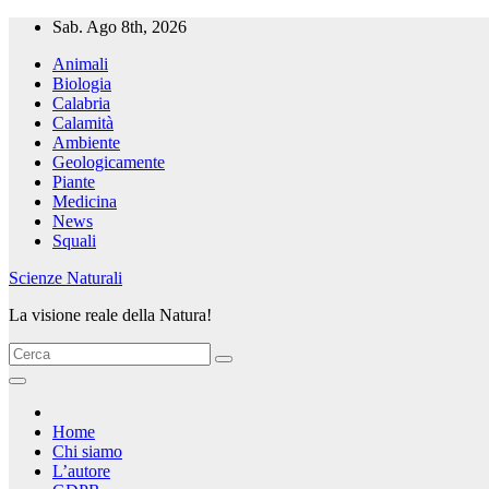
Salta
Sab. Ago 8th, 2026
al
Animali
contenuto
Biologia
Calabria
Calamità
Ambiente
Geologicamente
Piante
Medicina
News
Squali
Scienze Naturali
La visione reale della Natura!
Home
Chi siamo
L’autore