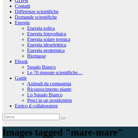
GDPR
Contatti
Differenze scientifiche
Domande scientifiche
Energie
Energia eolica
Energia fotovoltaica
Energia solare termica
Energia idroelettrica
Energia geotermica
Biomasse
Ebook
Squalo Bianco
Le 70 risposte scientifiche…
Guide
Animali da compagnia
Riconoscimento piante
Lo Squalo Bianco
Pesci in un posidonieto
Enrico il collaboratore
Images tagged "mare-mare"