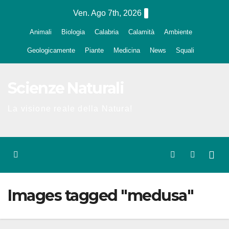
Salta
Ven. Ago 7th, 2026
al
Animali
Biologia
Calabria
Calamità
Ambiente
contenuto
Geologicamente
Piante
Medicina
News
Squali
Scienze Naturali
La visione reale della Natura!
Images tagged "medusa"