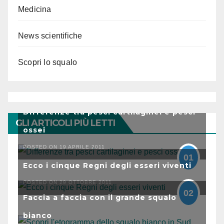
Medicina
News scientifiche
Scopri lo squalo
Differenze tra pesci cartilaginei e pesci
GLI ARTICOLI PIÙ LETTI
ossei
POSTED ON 19 APRILE 2011
01
Ecco i cinque Regni degli esseri viventi
POSTED ON 29 OTTOBRE 2011
02
Faccia a faccia con il grande squalo
bianco