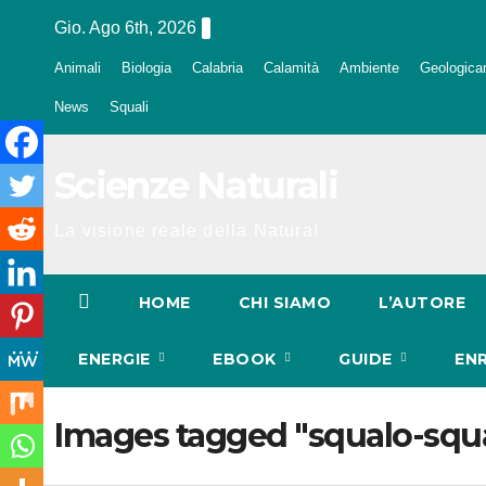
Salta
Gio. Ago 6th, 2026
al
Animali
Biologia
Calabria
Calamità
Ambiente
Geologica
contenuto
News
Squali
Scienze Naturali
La visione reale della Natura!
HOME
CHI SIAMO
L’AUTORE
ENERGIE
EBOOK
GUIDE
EN
Images tagged "squalo-squa