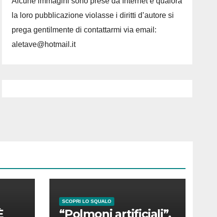
Alcune immagini sono prese da Internet e qualora
la loro pubblicazione violasse i diritti d’autore si
prega gentilmente di contattarmi via email:
aletave@hotmail.it
SCOPRI LO SQUALO
È
“Polmoni artificiali”,