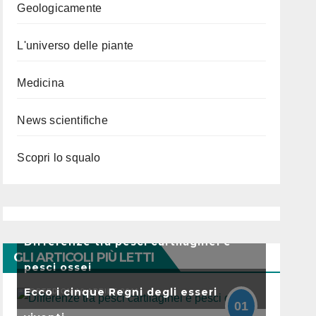
Geologicamente
L'universo delle piante
Medicina
News scientifiche
Scopri lo squalo
Differenze tra pesci cartilaginei e
GLI ARTICOLI PIÙ LETTI
pesci ossei
Ecco i cinque Regni degli esseri
POSTED ON 19 APRILE 2011
01