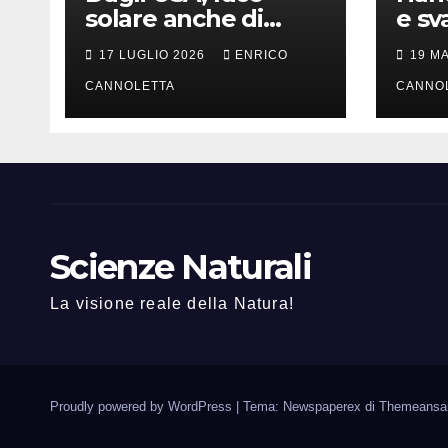
solare anche di
e sv
notte
lung
17 LUGLIO 2026
ENRICO
19 M
CANNOLETTA
CANNO
Scienze Naturali
La visione reale della Natura!
Proudly powered by WordPress
|
Tema: Newspaperex di
Themeansa