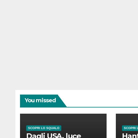
You missed
SCOPRI LO SQUALO
SCOPRI 
Dagli USA, luce
Hant