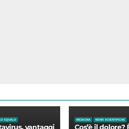
LO SQUALO
MEDICINA
NEWS SCIENTIFICHE
avirus, vantaggi
Cos’è il dolore? 