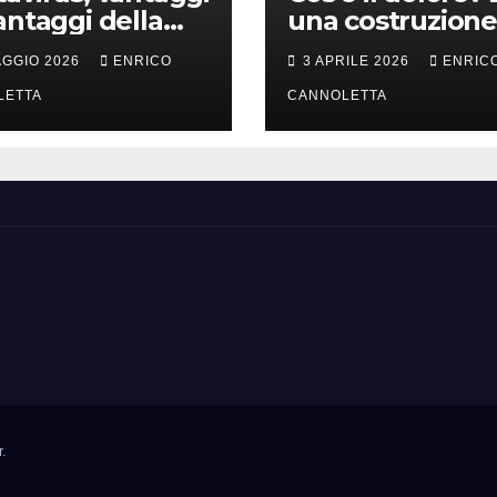
antaggi della
una costruzione
a incubazione
cervello
AGGIO 2026
ENRICO
3 APRILE 2026
ENRIC
LETTA
CANNOLETTA
r
.