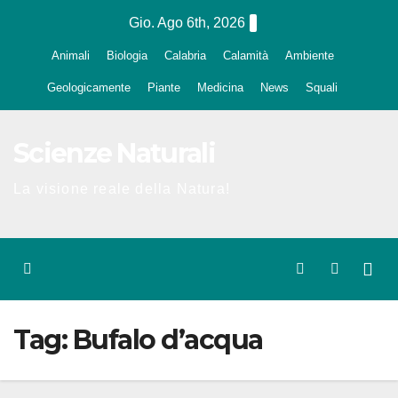
Salta
Gio. Ago 6th, 2026
al
Animali
Biologia
Calabria
Calamità
Ambiente
contenuto
Geologicamente
Piante
Medicina
News
Squali
Scienze Naturali
La visione reale della Natura!
Tag:
Bufalo d’acqua