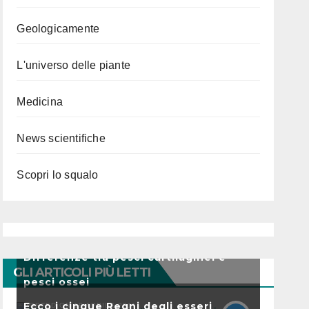
Geologicamente
L'universo delle piante
Medicina
News scientifiche
Scopri lo squalo
Differenze tra pesci cartilaginei e
GLI ARTICOLI PIÙ LETTI
pesci ossei
Ecco i cinque Regni degli esseri
POSTED ON 19 APRILE 2011