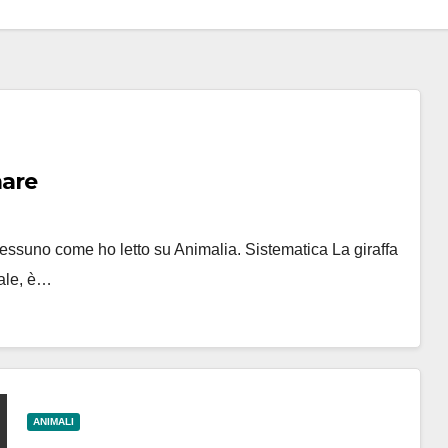
mare
 nessuno come ho letto su Animalia. Sistematica La giraffa
sale, è…
ANIMALI