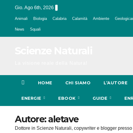
Salta
Gio. Ago 6th, 2026
al
Animali
Biologia
Calabria
Calamità
Ambiente
Geologica
contenuto
News
Squali
Scienze Naturali
La visione reale della Natura!
HOME
CHI SIAMO
L’AUTORE
ENERGIE
EBOOK
GUIDE
EN
Autore:
aletave
Dottore in Scienze Naturali, copywriter e blogger pres