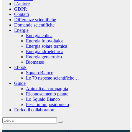
L’autore
GDPR
Contatti
Differenze scientifiche
Domande scientifiche
Energie
Energia eolica
Energia fotovoltaica
Energia solare termica
Energia idroelettrica
Energia geotermica
Biomasse
Ebook
Squalo Bianco
Le 70 risposte scientifiche…
Guide
Animali da compagnia
Riconoscimento piante
Lo Squalo Bianco
Pesci in un posidonieto
Enrico il collaboratore