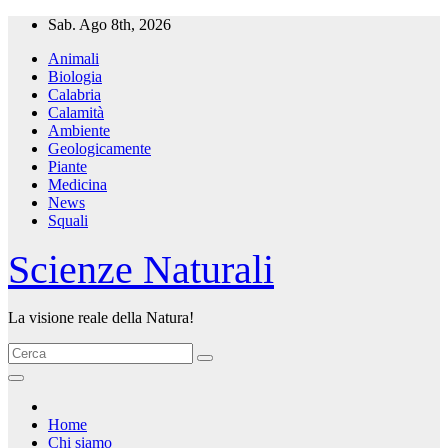
Salta
Sab. Ago 8th, 2026
al
Animali
contenuto
Biologia
Calabria
Calamità
Ambiente
Geologicamente
Piante
Medicina
News
Squali
Scienze Naturali
La visione reale della Natura!
Home
Chi siamo