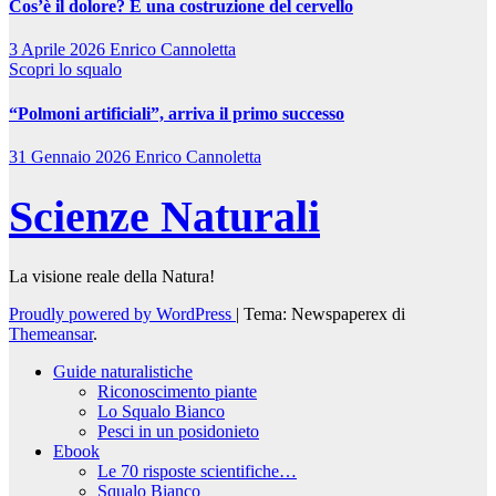
Cos’è il dolore? È una costruzione del cervello
3 Aprile 2026
Enrico Cannoletta
Scopri lo squalo
“Polmoni artificiali”, arriva il primo successo
31 Gennaio 2026
Enrico Cannoletta
Scienze Naturali
La visione reale della Natura!
Proudly powered by WordPress
|
Tema: Newspaperex di
Themeansar
.
Guide naturalistiche
Riconoscimento piante
Lo Squalo Bianco
Pesci in un posidonieto
Ebook
Le 70 risposte scientifiche…
Squalo Bianco