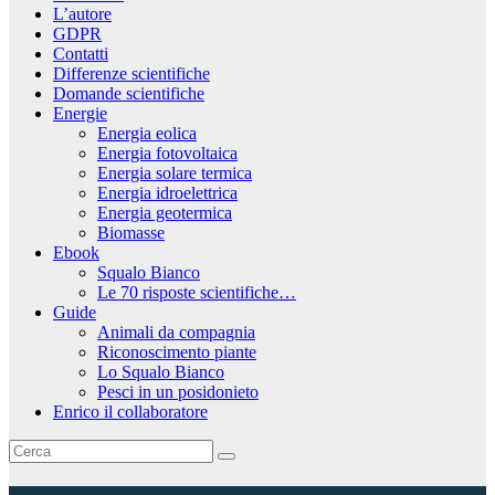
L’autore
GDPR
Contatti
Differenze scientifiche
Domande scientifiche
Energie
Energia eolica
Energia fotovoltaica
Energia solare termica
Energia idroelettrica
Energia geotermica
Biomasse
Ebook
Squalo Bianco
Le 70 risposte scientifiche…
Guide
Animali da compagnia
Riconoscimento piante
Lo Squalo Bianco
Pesci in un posidonieto
Enrico il collaboratore