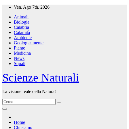
Salta
Ven. Ago 7th, 2026
al
Animali
contenuto
Biologia
Calabria
Calamità
Ambiente
Geologicamente
Piante
Medicina
News
Squali
Scienze Naturali
La visione reale della Natura!
Home
Chi siamo