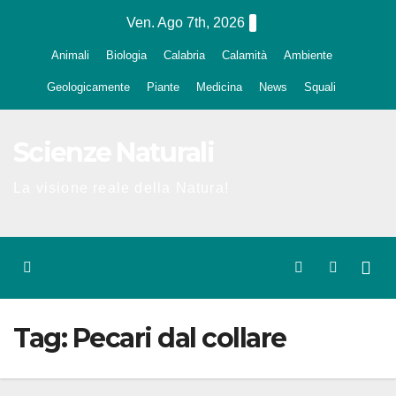
Salta
Ven. Ago 7th, 2026
al
Animali
Biologia
Calabria
Calamità
Ambiente
contenuto
Geologicamente
Piante
Medicina
News
Squali
Scienze Naturali
La visione reale della Natura!
Tag:
Pecari dal collare