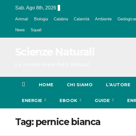
Salta
Sab. Ago 8th, 2026
al
Animali
Biologia
Calabria
Calamità
Ambiente
Geologica
contenuto
News
Squali
Scienze Naturali
La visione reale della Natura!
HOME
CHI SIAMO
L’AUTORE
ENERGIE
EBOOK
GUIDE
EN
Tag:
pernice bianca