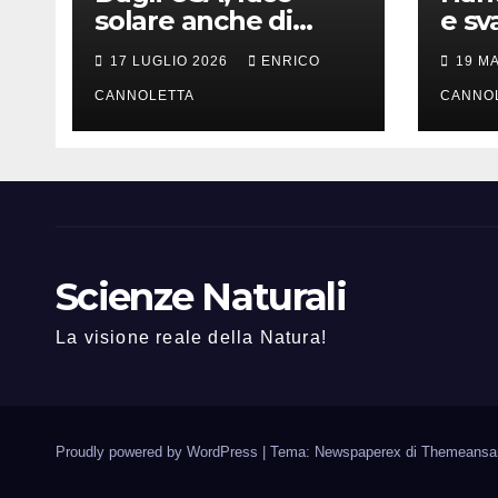
solare anche di
e sv
notte
lung
17 LUGLIO 2026
ENRICO
19 M
CANNOLETTA
CANNO
Scienze Naturali
La visione reale della Natura!
Proudly powered by WordPress
|
Tema: Newspaperex di
Themeansa