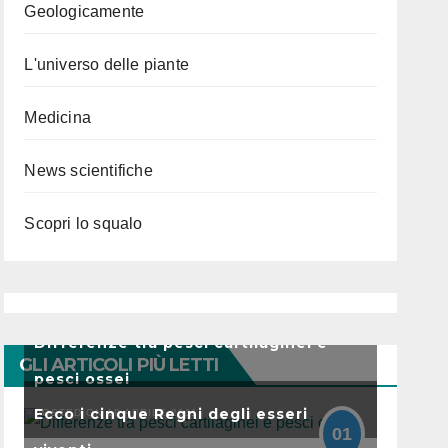
Geologicamente
L'universo delle piante
Medicina
News scientifiche
Scopri lo squalo
Differenze tra pesci cartilaginei e
GLI ARTICOLI PIÙ LETTI
pesci ossei
Ecco i cinque Regni degli esseri
POSTED ON 19 APRILE 2011
01