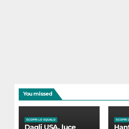
You missed
SCOPRI LO SQUALO
SCOPRI 
Dagli USA, luce
Hant