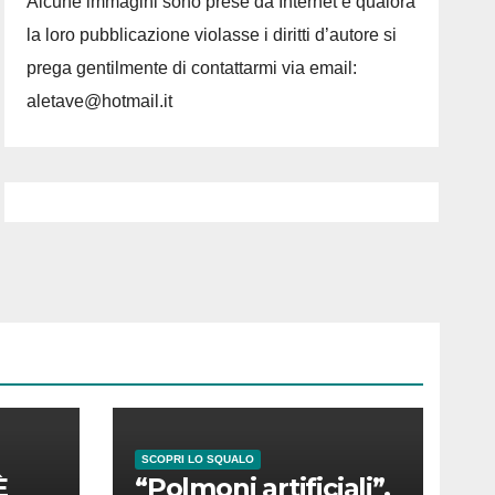
Alcune immagini sono prese da Internet e qualora
la loro pubblicazione violasse i diritti d’autore si
prega gentilmente di contattarmi via email:
aletave@hotmail.it
SCOPRI LO SQUALO
È
“Polmoni artificiali”,