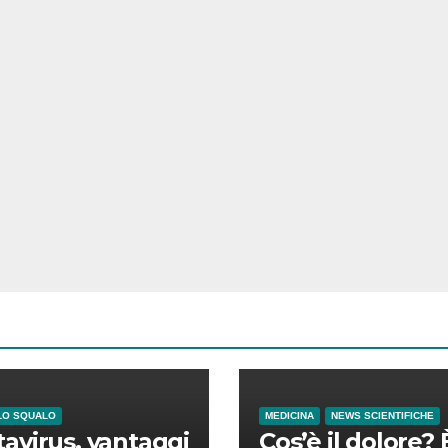
LO SQUALO
MEDICINA
NEWS SCIENTIFICHE
avirus, vantaggi
Cos’è il dolore? 