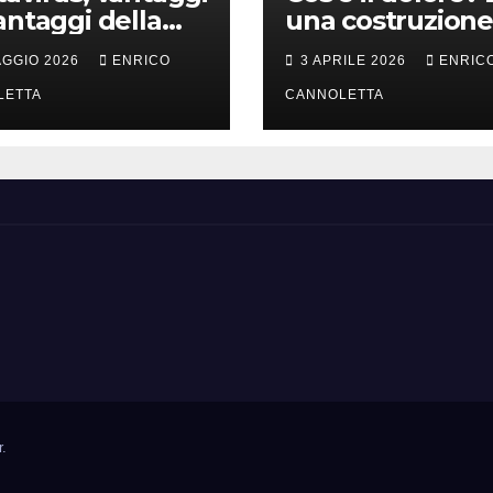
antaggi della
una costruzione
a incubazione
cervello
AGGIO 2026
ENRICO
3 APRILE 2026
ENRIC
LETTA
CANNOLETTA
r
.