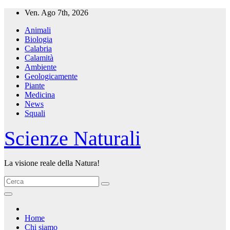
Salta
Ven. Ago 7th, 2026
al
Animali
contenuto
Biologia
Calabria
Calamità
Ambiente
Geologicamente
Piante
Medicina
News
Squali
Scienze Naturali
La visione reale della Natura!
Home
Chi siamo