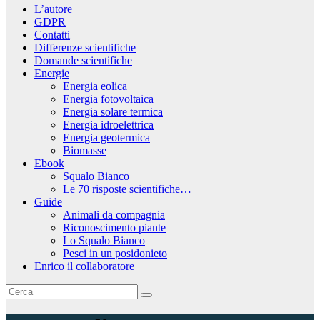
L’autore
GDPR
Contatti
Differenze scientifiche
Domande scientifiche
Energie
Energia eolica
Energia fotovoltaica
Energia solare termica
Energia idroelettrica
Energia geotermica
Biomasse
Ebook
Squalo Bianco
Le 70 risposte scientifiche…
Guide
Animali da compagnia
Riconoscimento piante
Lo Squalo Bianco
Pesci in un posidonieto
Enrico il collaboratore