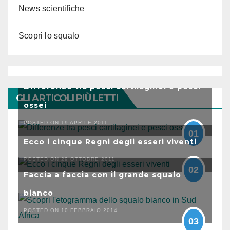
News scientifiche
Scopri lo squalo
Differenze tra pesci cartilaginei e pesci
GLI ARTICOLI PIÙ LETTI
ossei
POSTED ON 19 APRILE 2011
01
Ecco i cinque Regni degli esseri viventi
POSTED ON 29 OTTOBRE 2011
02
Faccia a faccia con il grande squalo
bianco
POSTED ON 10 FEBBRAIO 2014
03