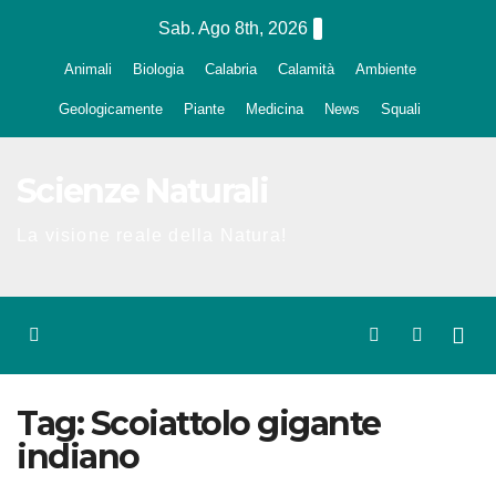
Salta
Sab. Ago 8th, 2026
al
Animali
Biologia
Calabria
Calamità
Ambiente
contenuto
Geologicamente
Piante
Medicina
News
Squali
Scienze Naturali
La visione reale della Natura!
Tag:
Scoiattolo gigante
indiano