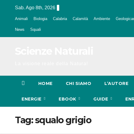
Salta
Sab. Ago 8th, 2026
al
Animali
Biologia
Calabria
Calamità
Ambiente
Geologica
contenuto
News
Squali
Scienze Naturali
La visione reale della Natura!
HOME
CHI SIAMO
L’AUTORE
ENERGIE
EBOOK
GUIDE
EN
Tag:
squalo grigio