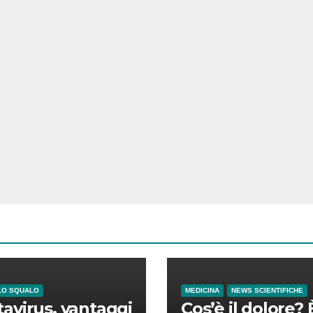
LO SQUALO
MEDICINA
NEWS SCIENTIFICHE
avirus, vantaggi
Cos’è il dolore? 