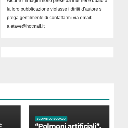
Alcune immagini sono prese da Internet e qualora
la loro pubblicazione violasse i diritti d’autore si
prega gentilmente di contattarmi via email:
aletave@hotmail.it
SCOPRI LO SQUALO
È
“Polmoni artificiali”,