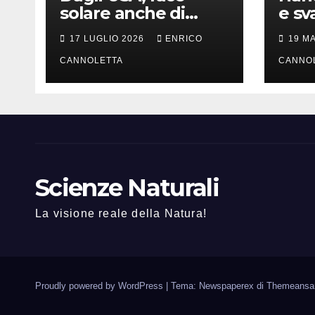
solare anche di
e sv
notte
lung
17 LUGLIO 2026
ENRICO
19 M
CANNOLETTA
CANNO
Scienze Naturali
La visione reale della Natura!
Proudly powered by WordPress
|
Tema: Newspaperex di
Themeansa