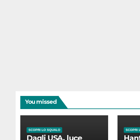
You missed
SCOPRI LO SQUALO
SCOPRI 
Dagli USA, luce
Hant