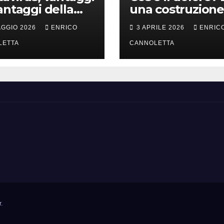
antaggi della
una costruzione
a incubazione
cervello
AGGIO 2026
ENRICO
3 APRILE 2026
ENRIC
LETTA
CANNOLETTA
r
.