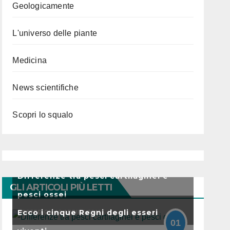
Geologicamente
L'universo delle piante
Medicina
News scientifiche
Scopri lo squalo
Differenze tra pesci cartilaginei e
GLI ARTICOLI PIÙ LETTI
pesci ossei
Ecco i cinque Regni degli esseri
POSTED ON 19 APRILE 2011
01