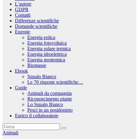
L’autore
GDPR
Contatti
Differenze scientifiche
Domande scientifiche
Energie
Energia eolica
Energia fotovoltaica
Energia solare termica
Energia idroelettrica
Energia geotermica
Biomasse
Ebook
Squalo Bianco
Le 70 risposte scientifiche…
Guide
Animali da compagnia
Riconoscimento piante
Lo Squalo Bianco
Pesci in un posidonieto
Enrico il collaboratore
Animali