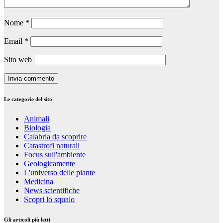
Nome
*
Email
*
Sito web
Le categorie del sito
Animali
Biologia
Calabria da scoprire
Catastrofi naturali
Focus sull'ambiente
Geologicamente
L'universo delle piante
Medicina
News scientifiche
Scopri lo squalo
Gli articoli più letti