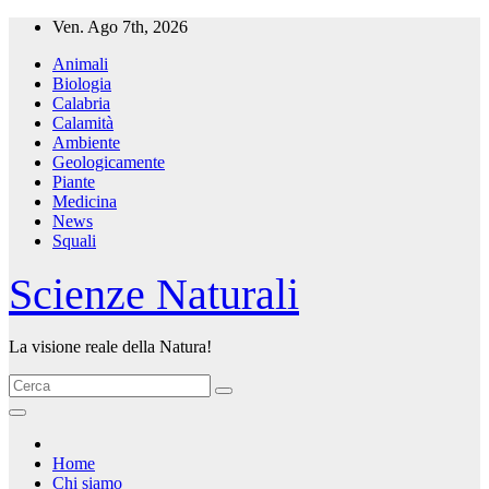
Salta
Ven. Ago 7th, 2026
al
Animali
contenuto
Biologia
Calabria
Calamità
Ambiente
Geologicamente
Piante
Medicina
News
Squali
Scienze Naturali
La visione reale della Natura!
Home
Chi siamo