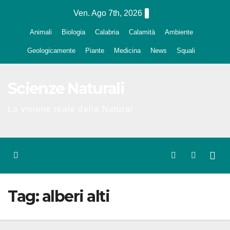
Salta
Ven. Ago 7th, 2026
al
Animali
Biologia
Calabria
Calamità
Ambiente
contenuto
Geologicamente
Piante
Medicina
News
Squali
Scienze Naturali
La visione reale della Natura!
Tag:
alberi alti