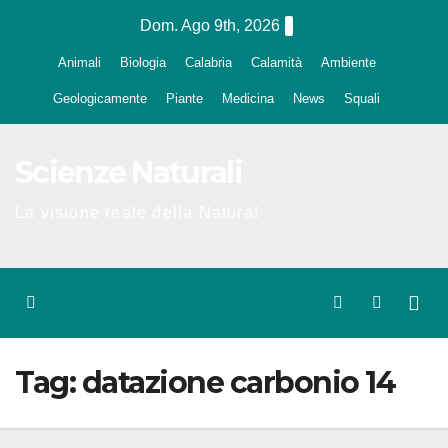
Salta
Dom. Ago 9th, 2026
al
Animali
Biologia
Calabria
Calamità
Ambiente
contenuto
Geologicamente
Piante
Medicina
News
Squali
Scienze Naturali
La visione reale della Natura!
Tag:
datazione carbonio 14