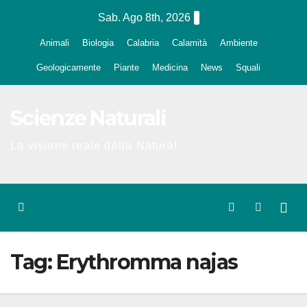
Salta
Sab. Ago 8th, 2026
al
Animali
Biologia
Calabria
Calamità
Ambiente
contenuto
Geologicamente
Piante
Medicina
News
Squali
Scienze Naturali
La visione reale della Natura!
Tag:
Erythromma najas