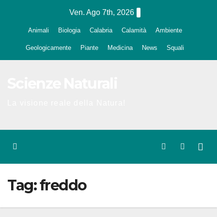
Salta
Ven. Ago 7th, 2026
al
Animali
Biologia
Calabria
Calamità
Ambiente
contenuto
Geologicamente
Piante
Medicina
News
Squali
Scienze Naturali
La visione reale della Natura!
Tag:
freddo