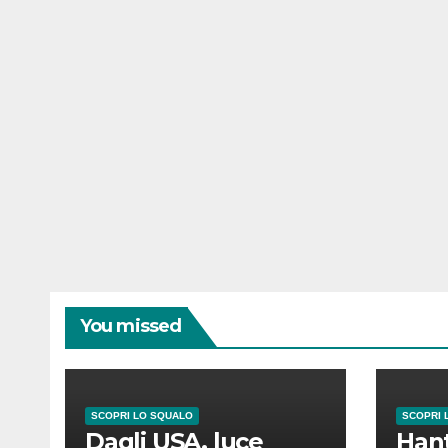
You missed
SCOPRI LO SQUALO
SCOPRI 
Dagli USA, luce
Hant