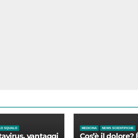
LO SQUALO
MEDICINA
NEWS SCIENTIFICHE
avirus, vantaggi
Cos’è il dolore? 