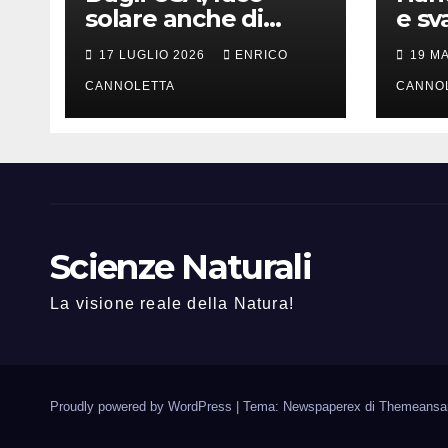
solare anche di
e sv
notte
lung
17 LUGLIO 2026
ENRICO
19 M
CANNOLETTA
CANNO
Scienze Naturali
La visione reale della Natura!
Proudly powered by WordPress
|
Tema: Newspaperex di
Themeansa