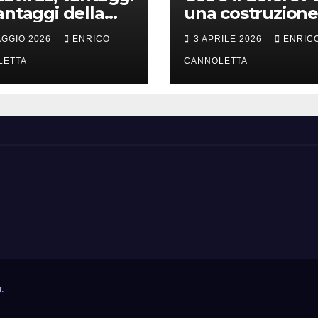
antaggi della
una costruzione
a incubazione
cervello
AGGIO 2026
ENRICO
3 APRILE 2026
ENRIC
LETTA
CANNOLETTA
r
.