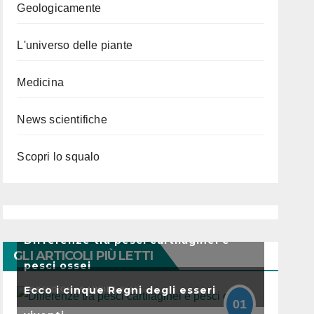
Geologicamente
L'universo delle piante
Medicina
News scientifiche
Scopri lo squalo
Differenze tra pesci cartilaginei e
GLI ARTICOLI PIÙ LETTI
pesci ossei
Ecco i cinque Regni degli esseri
POSTED ON 19 APRILE 2011
01