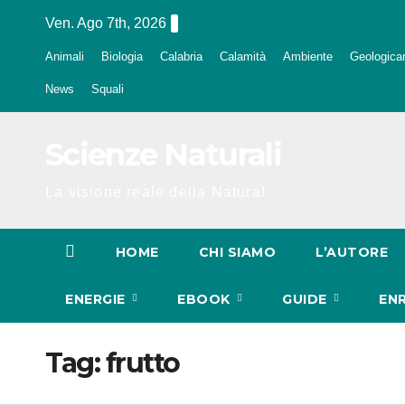
Salta
Ven. Ago 7th, 2026
al
Animali
Biologia
Calabria
Calamità
Ambiente
Geologica
contenuto
News
Squali
Scienze Naturali
La visione reale della Natura!
HOME
CHI SIAMO
L’AUTORE
ENERGIE
EBOOK
GUIDE
EN
Tag:
frutto