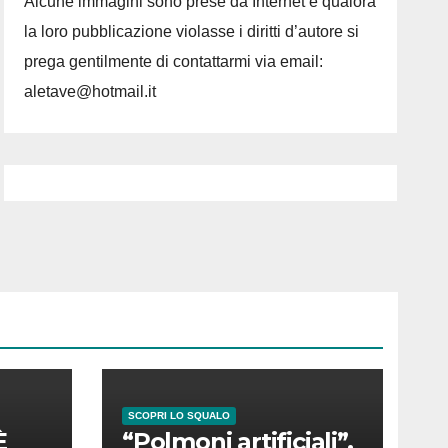
Alcune immagini sono prese da Internet e qualora
la loro pubblicazione violasse i diritti d’autore si
prega gentilmente di contattarmi via email:
aletave@hotmail.it
SCOPRI LO SQUALO
È
“Polmoni artificiali”,