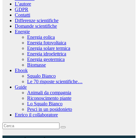
L’autore
GDPR
Contatti
Differenze scientifiche
Domande scientifiche
Energie
Energia eolica
Energia fotovoltaica
Energia solare termica
Energia idroelettrica
Energia geotermica
Biomasse
Ebook
Squalo Bianco
Le 70 risposte scientifiche…
Guide
Animali da compagnia
Riconoscimento piante
Lo Squalo Bianco
Pesci in un posidonieto
Enrico il collaboratore