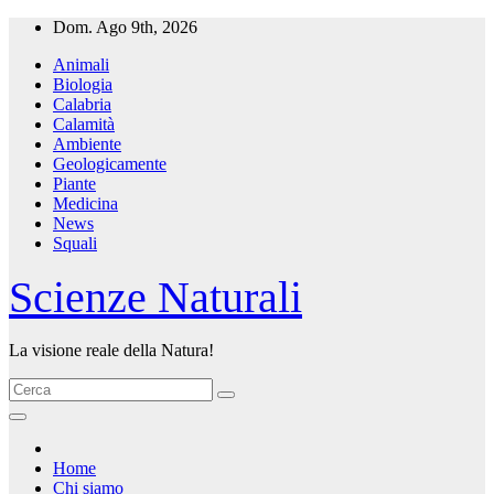
Salta
Dom. Ago 9th, 2026
al
Animali
contenuto
Biologia
Calabria
Calamità
Ambiente
Geologicamente
Piante
Medicina
News
Squali
Scienze Naturali
La visione reale della Natura!
Home
Chi siamo