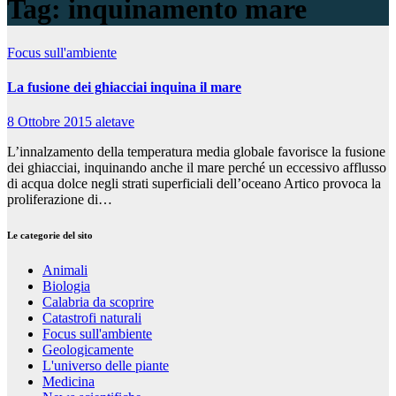
Tag:
inquinamento mare
Focus sull'ambiente
La fusione dei ghiacciai inquina il mare
8 Ottobre 2015
aletave
L’innalzamento della temperatura media globale favorisce la fusione
dei ghiacciai, inquinando anche il mare perché un eccessivo afflusso
di acqua dolce negli strati superficiali dell’oceano Artico provoca la
proliferazione di…
Le categorie del sito
Animali
Biologia
Calabria da scoprire
Catastrofi naturali
Focus sull'ambiente
Geologicamente
L'universo delle piante
Medicina