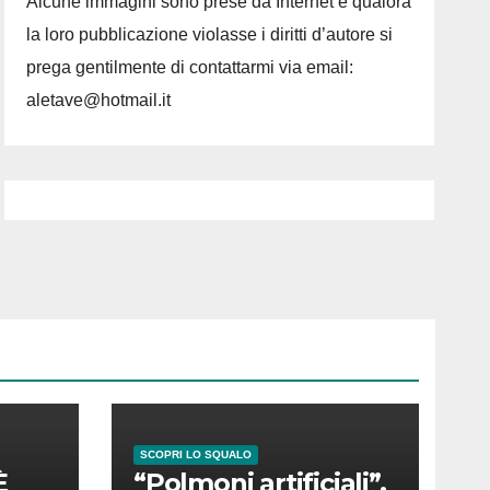
Alcune immagini sono prese da Internet e qualora
la loro pubblicazione violasse i diritti d’autore si
prega gentilmente di contattarmi via email:
aletave@hotmail.it
SCOPRI LO SQUALO
È
“Polmoni artificiali”,