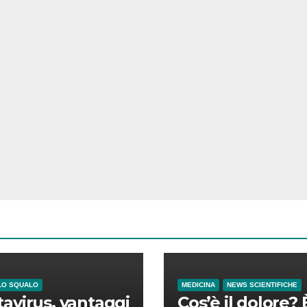
LO SQUALO
MEDICINA
NEWS SCIENTIFICHE
avirus, vantaggi
Cos’è il dolore? 