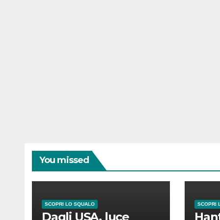
You missed
SCOPRI LO SQUALO
SCOPRI 
Dagli USA, luce
Hant