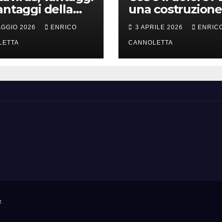
antaggi della
una costruzione
a incubazione
cervello
AGGIO 2026
ENRICO
3 APRILE 2026
ENRIC
LETTA
CANNOLETTA
r
.