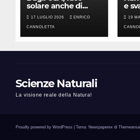
solare anche di
e sv
notte
lung
17 LUGLIO 2026
ENRICO
19 M
CANNOLETTA
CANNO
Scienze Naturali
La visione reale della Natura!
Proudly powered by WordPress
|
Tema: Newspaperex di
Themeansa