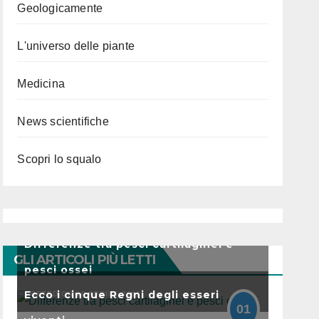
Geologicamente
L'universo delle piante
Medicina
News scientifiche
Scopri lo squalo
Differenze tra pesci cartilaginei e
GLI ARTICOLI PIÙ LETTI
pesci ossei
Ecco i cinque Regni degli esseri
POSTED ON 19 APRILE 2011
01