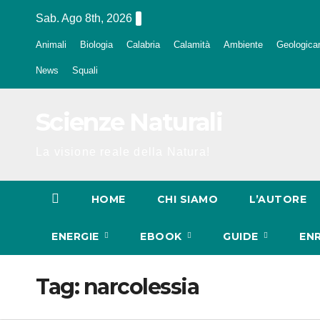
Salta
Sab. Ago 8th, 2026
al
Animali
Biologia
Calabria
Calamità
Ambiente
Geologica
contenuto
News
Squali
Scienze Naturali
La visione reale della Natura!
HOME
CHI SIAMO
L’AUTORE
ENERGIE
EBOOK
GUIDE
EN
Tag:
narcolessia