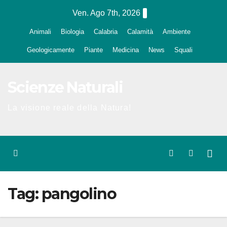
Salta
Ven. Ago 7th, 2026
al
Animali
Biologia
Calabria
Calamità
Ambiente
contenuto
Geologicamente
Piante
Medicina
News
Squali
Scienze Naturali
La visione reale della Natura!
Tag:
pangolino