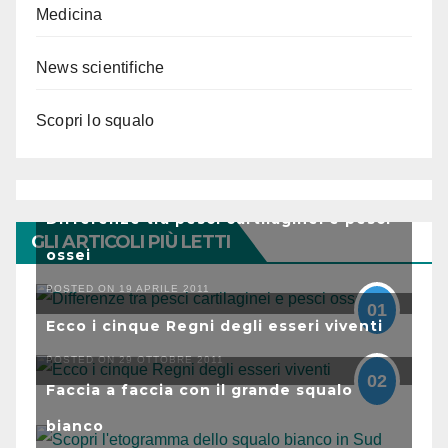
Medicina
News scientifiche
Scopri lo squalo
Differenze tra pesci cartilaginei e pesci
GLI ARTICOLI PIÙ LETTI
ossei
POSTED ON 19 APRILE 2011
01
Ecco i cinque Regni degli esseri viventi
POSTED ON 29 OTTOBRE 2011
02
Faccia a faccia con il grande squalo
bianco