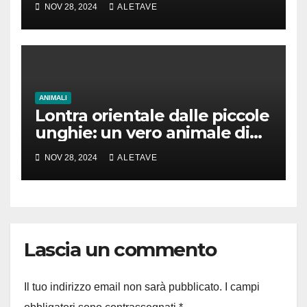
NOV 28, 2024
ALETAVE
ANIMALI
Lontra orientale dalle piccole
unghie: un vero animale di
cui parlare
NOV 28, 2024
ALETAVE
Lascia un commento
Il tuo indirizzo email non sarà pubblicato.
I campi