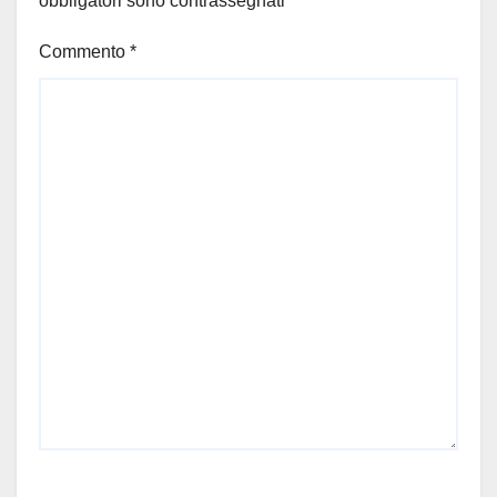
obbligatori sono contrassegnati
*
Commento
*