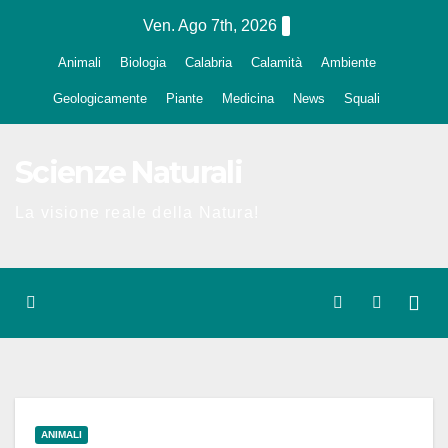
Salta
Ven. Ago 7th, 2026
al
Animali
Biologia
Calabria
Calamità
Ambiente
contenuto
Geologicamente
Piante
Medicina
News
Squali
Scienze Naturali
La visione reale della Natura!
ANIMALI