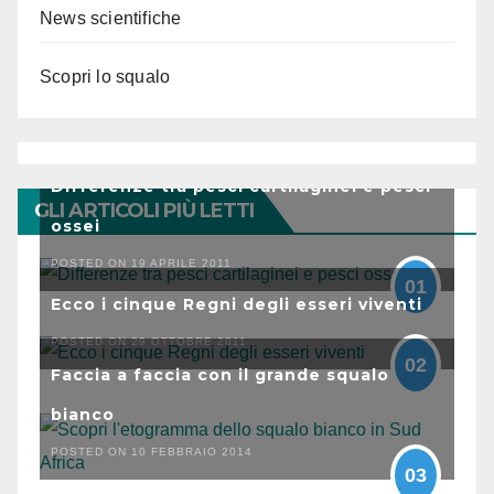
News scientifiche
Scopri lo squalo
Differenze tra pesci cartilaginei e pesci
GLI ARTICOLI PIÙ LETTI
ossei
POSTED ON 19 APRILE 2011
01
Ecco i cinque Regni degli esseri viventi
POSTED ON 29 OTTOBRE 2011
02
Faccia a faccia con il grande squalo
bianco
POSTED ON 10 FEBBRAIO 2014
03