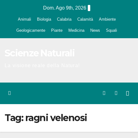
Salta
Dom. Ago 9th, 2026
al
Animali
Biologia
Calabria
Calamità
Ambiente
contenuto
Geologicamente
Piante
Medicina
News
Squali
Scienze Naturali
La visione reale della Natura!
Tag:
ragni velenosi