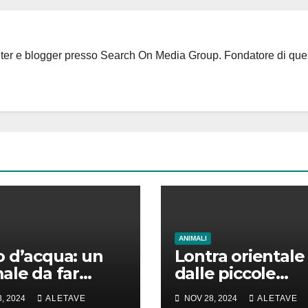
riter e blogger presso Search On Media Group. Fondatore di que
ANIMALI
 d’acqua: un
Lontra orientale
ale da far
dalle piccole
e la testa
unghie: un vero
, 2024
ALETAVE
NOV 28, 2024
ALETAVE
animale di cui