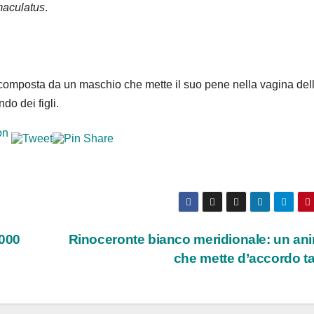
aculatus
.
composta da un maschio che mette il suo pene nella vagina del
do dei figli.
1000
Rinoceronte bianco meridionale: un an
che mette d’accordo t