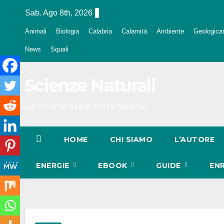
Salta
Sab. Ago 8th, 2026
al
Animali
Biologia
Calabria
Calamità
Ambiente
Geologica
contenuto
News
Squali
Scienze Naturali
La visione reale della Natura!
HOME
CHI SIAMO
L’AUTORE
ENERGIE
EBOOK
GUIDE
EN