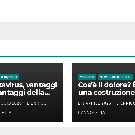
LO SQUALO
MEDICINA
NEWS SCIENTIFICHE
avirus, vantaggi
Cos’è il dolore? 
antaggi della
una costruzione
a incubazione
cervello
AGGIO 2026
ENRICO
3 APRILE 2026
ENRIC
LETTA
CANNOLETTA