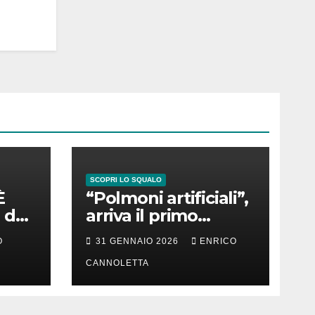
SCOPRI LO SQUALO
È
“Polmoni artificiali”,
 del
arriva il primo
successo
O
31 GENNAIO 2026
ENRICO
CANNOLETTA