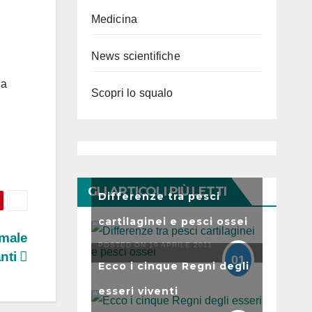
Medicina
News scientifiche
la
Scopri lo squalo
GLI ARTICOLI PIÙ LETTI
Differenze tra pesci
cartilaginei e pesci ossei
imale
POSTED ON 19 APRILE 2011
anti
01
Ecco i cinque Regni degli
esseri viventi