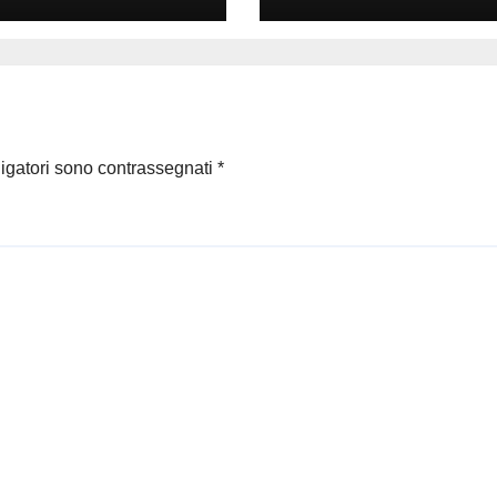
parlare
ligatori sono contrassegnati
*