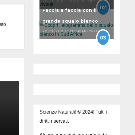
POSTED ON 29 OTTOBRE 2011
02
Faccia a faccia con il
grande squalo bianco
sto
POSTED ON 10 FEBBRAIO 2014
03
Scienze Naturali! © 2024! Tutti i
diritti riservati.
Alcune immagini sono prese da