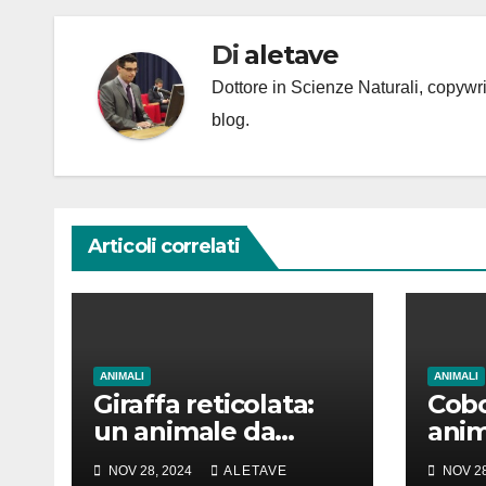
Di
aletave
Dottore in Scienze Naturali, copyw
blog.
Articoli correlati
ANIMALI
ANIMALI
Giraffa reticolata:
Cobo
un animale da
anim
amare
girar
NOV 28, 2024
ALETAVE
NOV 28