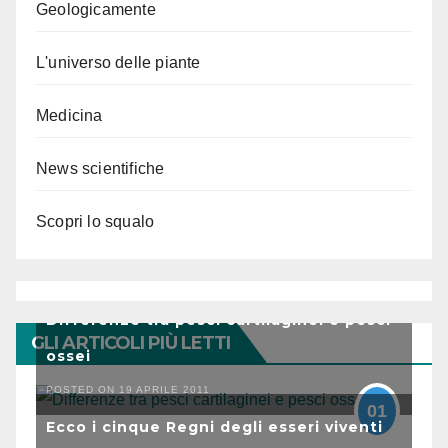
Geologicamente
L'universo delle piante
Medicina
News scientifiche
Scopri lo squalo
Differenze tra pesci cartilaginei e pesci
GLI ARTICOLI PIÙ LETTI
ossei
POSTED ON 19 APRILE 2011
01
Ecco i cinque Regni degli esseri viventi