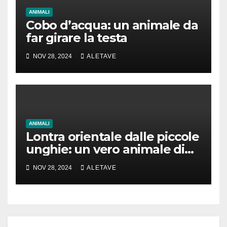
ANIMALI
Cobo d’acqua: un animale da
far girare la testa
NOV 28, 2024
ALETAVE
ANIMALI
Lontra orientale dalle piccole
unghie: un vero animale di
cui parlare
NOV 28, 2024
ALETAVE