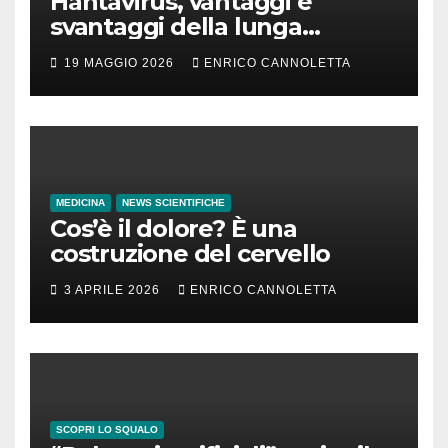
Hantavirus, vantaggi e
svantaggi della lunga
incubazione
19 MAGGIO 2026
ENRICO CANNOLETTA
MEDICINA
NEWS SCIENTIFICHE
Cos’è il dolore? È una
costruzione del cervello
3 APRILE 2026
ENRICO CANNOLETTA
SCOPRI LO SQUALO