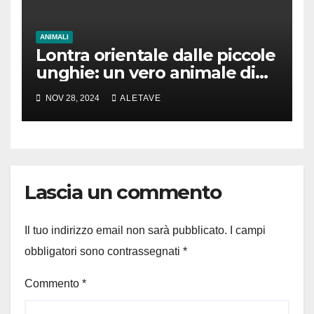
ANIMALI
Lontra orientale dalle piccole
unghie: un vero animale di
cui parlare
NOV 28, 2024
ALETAVE
Lascia un commento
Il tuo indirizzo email non sarà pubblicato.
I campi
obbligatori sono contrassegnati
*
Commento
*