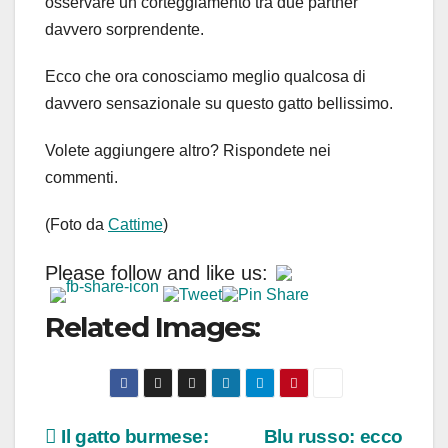
osservare un corteggiamento tra due partner
davvero sorprendente.
Ecco che ora conosciamo meglio qualcosa di
davvero sensazionale su questo gatto bellissimo.
Volete aggiungere altro? Rispondete nei
commenti.
(Foto da
Cattime
)
Please follow and like us:
Related Images:
Navigazione
Il gatto burmese:
Blu russo: ecco