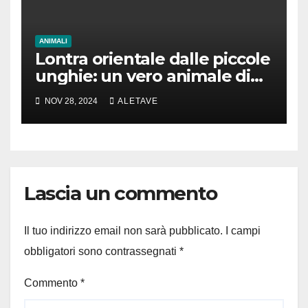
ANIMALI
Lontra orientale dalle piccole
unghie: un vero animale di
cui parlare
NOV 28, 2024
ALETAVE
Lascia un commento
Il tuo indirizzo email non sarà pubblicato.
I campi
obbligatori sono contrassegnati
*
Commento
*