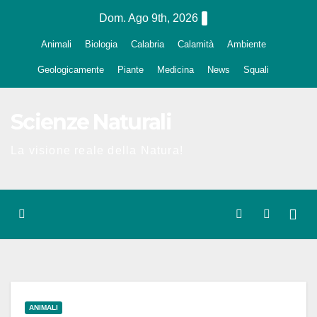
Salta
Dom. Ago 9th, 2026
al
Animali
Biologia
Calabria
Calamità
Ambiente
contenuto
Geologicamente
Piante
Medicina
News
Squali
Scienze Naturali
La visione reale della Natura!
ANIMALI