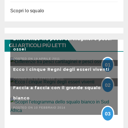
Scopri lo squalo
Differenze tra pesci cartilaginei e pesci
GLI ARTICOLI PIÙ LETTI
ossei
POSTED ON 19 APRILE 2011
01
Ecco i cinque Regni degli esseri viventi
POSTED ON 29 OTTOBRE 2011
02
Faccia a faccia con il grande squalo
bianco
POSTED ON 10 FEBBRAIO 2014
03