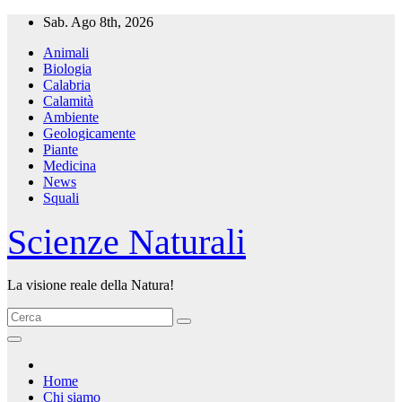
Salta
Sab. Ago 8th, 2026
al
Animali
contenuto
Biologia
Calabria
Calamità
Ambiente
Geologicamente
Piante
Medicina
News
Squali
Scienze Naturali
La visione reale della Natura!
Home
Chi siamo