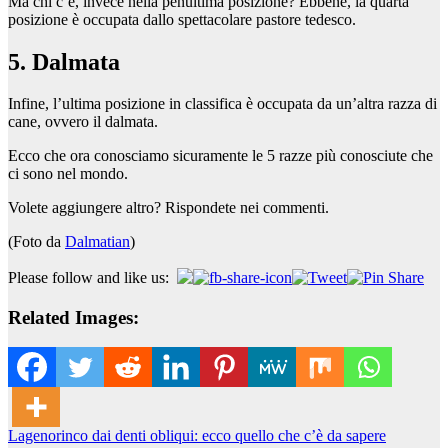
Ma chi c’è, invece nella penultima posizione? Ebbene, la quarta
posizione è occupata dallo spettacolare pastore tedesco.
5. Dalmata
Infine, l’ultima posizione in classifica è occupata da un’altra razza di
cane, ovvero il dalmata.
Ecco che ora conosciamo sicuramente le 5 razze più conosciute che
ci sono nel mondo.
Volete aggiungere altro? Rispondete nei commenti.
(Foto da
Dalmatian
)
Please follow and like us:
Related Images:
Navigazione
Lagenorinco dai denti obliqui: ecco quello che c’è da sapere