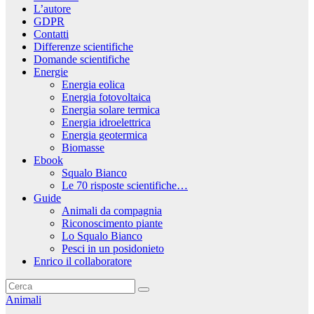
L’autore
GDPR
Contatti
Differenze scientifiche
Domande scientifiche
Energie
Energia eolica
Energia fotovoltaica
Energia solare termica
Energia idroelettrica
Energia geotermica
Biomasse
Ebook
Squalo Bianco
Le 70 risposte scientifiche…
Guide
Animali da compagnia
Riconoscimento piante
Lo Squalo Bianco
Pesci in un posidonieto
Enrico il collaboratore
Animali