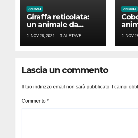
ANIMALI
ANIMALI
Giraffa reticolata:
Cobo
un animale da
anim
amare
girar
NOV 28, 2024
ALETAVE
NOV 28
Lascia un commento
Il tuo indirizzo email non sarà pubblicato.
I campi obb
Commento
*