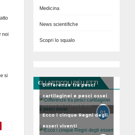
Medicina
atto
News scientifiche
 noi
Scopri lo squalo
e si
GLI ARTICOLI PIÙ LETTI
Differenze tra pesci
cartilaginei e pesci ossei
POSTED ON 19 APRILE 2011
01
Ecco i cinque Regni degli
esseri viventi