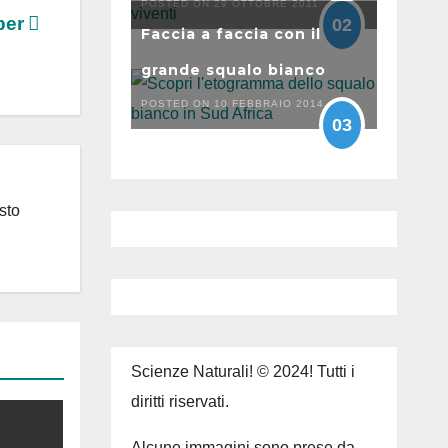
POSTED ON 29 OTTOBRE 2011
uper
02
Faccia a faccia con il
grande squalo bianco
POSTED ON 10 FEBBRAIO 2014
03
sto
Scienze Naturali! © 2024! Tutti i
diritti riservati.
Alcune immagini sono prese da