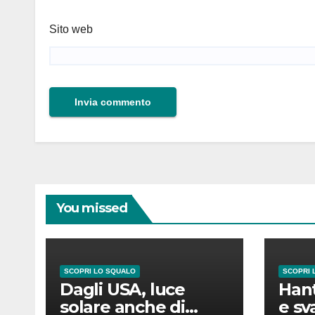
Sito web
You missed
SCOPRI LO SQUALO
SCOPRI 
Dagli USA, luce
Hant
solare anche di
e sv