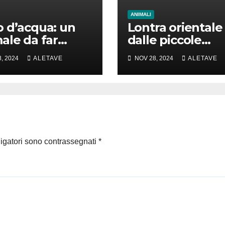
ANIMALI
 d’acqua: un
Lontra orientale
ale da far
dalle piccole
e la testa
unghie: un vero
, 2024
ALETAVE
NOV 28, 2024
ALETAVE
animale di cui
parlare
ligatori sono contrassegnati
*