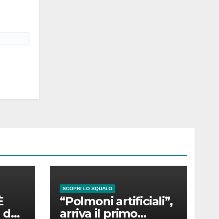
SCOPRI LO SQUALO
È
“Polmoni artificiali”,
 del
arriva il primo