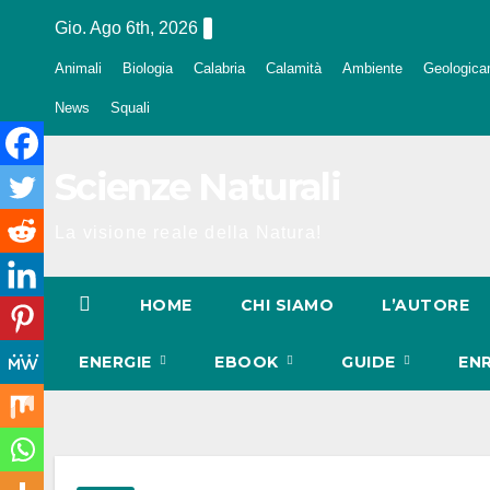
Salta
Gio. Ago 6th, 2026
al
Animali
Biologia
Calabria
Calamità
Ambiente
Geologica
contenuto
News
Squali
Scienze Naturali
La visione reale della Natura!
HOME
CHI SIAMO
L’AUTORE
ENERGIE
EBOOK
GUIDE
EN