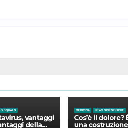
LO SQUALO
MEDICINA
NEWS SCIENTIFICHE
avirus, vantaggi
Cos’è il dolore? 
antaggi della
una costruzione