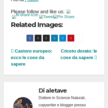
Please follow and like us:
Related Images:
Navigazione
Castoro europeo:
Criceto dorato: le
ecco le cose da
cose da sapere
articoli
sapere
Di
aletave
Dottore in Scienze Naturali,
copywriter e blogger presso