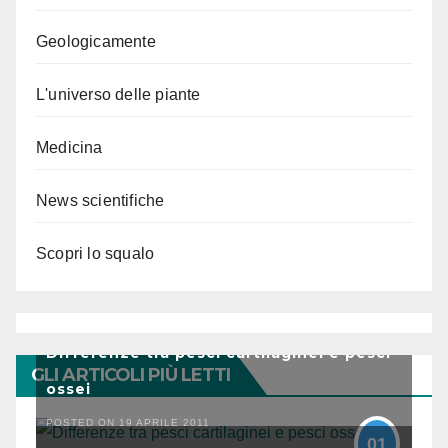
Geologicamente
L'universo delle piante
Medicina
News scientifiche
Scopri lo squalo
Differenze tra pesci cartilaginei e pesci
GLI ARTICOLI PIÙ LETTI
ossei
POSTED ON 19 APRILE 2011
01