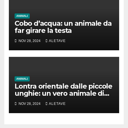
ANIMALI
Cobo d’acqua: un animale da
far girare la testa
NOV 28, 2024
ALETAVE
ANIMALI
Lontra orientale dalle piccole
unghie: un vero animale di
cui parlare
NOV 28, 2024
ALETAVE