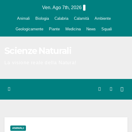
Salta
Ven. Ago 7th, 2026
al
Animali
Biologia
Calabria
Calamità
Ambiente
contenuto
Geologicamente
Piante
Medicina
News
Squali
Scienze Naturali
La visione reale della Natura!
ANIMALI