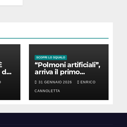
SCOPRI LO SQUALO
È
“Polmoni artificiali”,
 del
arriva il primo
successo
O
31 GENNAIO 2026
ENRICO
CANNOLETTA