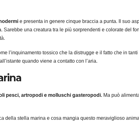
hinodermi
e presenta in genere cinque braccia a punta. Il suo asp
. Sarebbe una creatura tra le più sorprendenti e colorate del fo
tà.
l’inquinamento tossico che la distrugge e il fatto che in tanti 
ll’istante quando viene a contatto con l’aria.
arina
oli pesci, artropodi e molluschi gasteropodi.
Ma può alimenta
ica della stella marina e cosa mangia questo meraviglioso anim