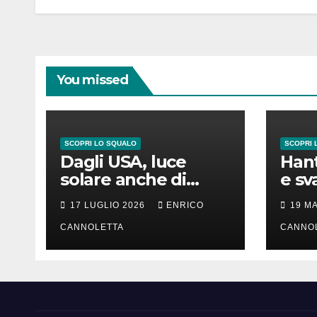
You missed
SCOPRI LO SQUALO
SCOPRI 
Dagli USA, luce
Hant
solare anche di
e sv
notte
lung
17 LUGLIO 2026
ENRICO
19 M
CANNOLETTA
CANNO