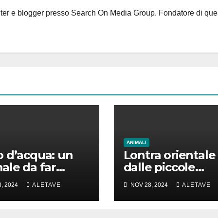
riter e blogger presso Search On Media Group. Fondatore di que
ANIMALI
 d’acqua: un
Lontra orientale
ale da far
dalle piccole
e la testa
unghie: un vero
, 2024
ALETAVE
NOV 28, 2024
ALETAVE
animale di cui
parlare