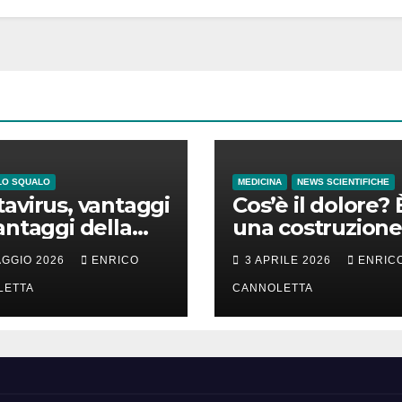
LO SQUALO
MEDICINA
NEWS SCIENTIFICHE
avirus, vantaggi
Cos’è il dolore? 
antaggi della
una costruzione
a incubazione
cervello
AGGIO 2026
ENRICO
3 APRILE 2026
ENRIC
LETTA
CANNOLETTA