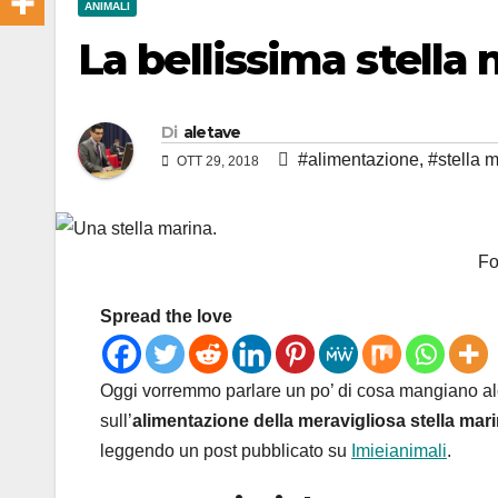
ANIMALI
La bellissima stella
Di
aletave
#alimentazione
,
#stella 
OTT 29, 2018
Fo
Spread the love
Oggi vorremmo parlare un po’ di cosa mangiano alcu
sull’
alimentazione della meravigliosa stella mar
leggendo un post pubblicato su
Imieianimali
.