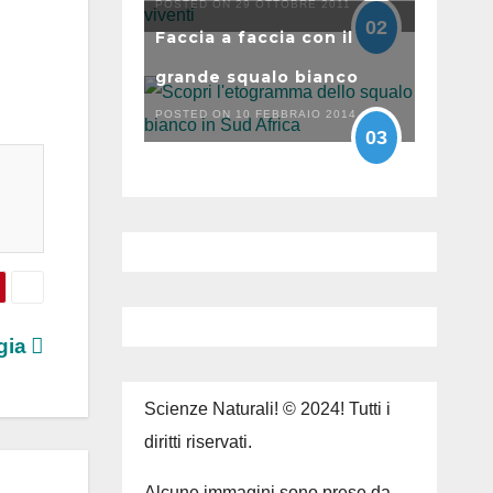
POSTED ON 29 OTTOBRE 2011
02
Faccia a faccia con il
grande squalo bianco
POSTED ON 10 FEBBRAIO 2014
03
ngia
Scienze Naturali! © 2024! Tutti i
diritti riservati.
Alcune immagini sono prese da