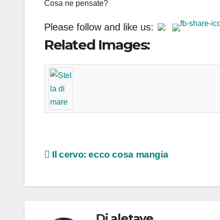
Cosa ne pensate?
Please follow and like us:
Related Images:
Navigazione
Il cervo: ecco cosa mangia
articoli
Di
aletave