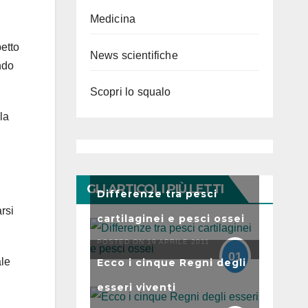
Medicina
etto
News scientifiche
ndo
Scopri lo squalo
la
GLI ARTICOLI PIÙ LETTI
Differenze tra pesci
rsi
cartilaginei e pesci ossei
POSTED ON 19 APRILE 2011
01
ale
Ecco i cinque Regni degli
esseri viventi