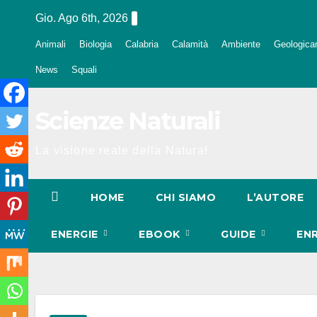
Salta
Gio. Ago 6th, 2026
al
Animali
Biologia
Calabria
Calamità
Ambiente
Geologica
contenuto
News
Squali
Scienze Naturali
La visione reale della Natura!
HOME
CHI SIAMO
L’AUTORE
ENERGIE
EBOOK
GUIDE
EN