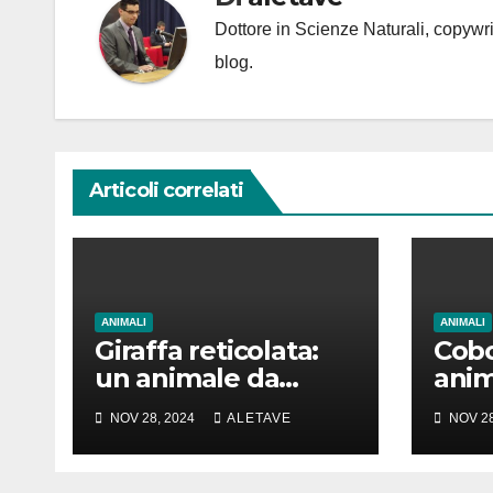
Dottore in Scienze Naturali, copyw
blog.
Articoli correlati
ANIMALI
ANIMALI
Giraffa reticolata:
Cobo
un animale da
anim
amare
girar
NOV 28, 2024
ALETAVE
NOV 28