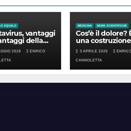
LO SQUALO
MEDICINA
NEWS SCIENTIFICHE
avirus, vantaggi
Cos’è il dolore? 
antaggi della
una costruzione
a incubazione
cervello
AGGIO 2026
ENRICO
3 APRILE 2026
ENRIC
LETTA
CANNOLETTA