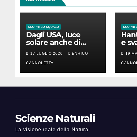
SCOPRI LO SQUALO
SCOPRI 
Dagli USA, luce
Hant
solare anche di
e sv
notte
lung
17 LUGLIO 2026
ENRICO
19 M
CANNOLETTA
CANNO
Scienze Naturali
La visione reale della Natura!