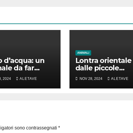
ANIMALI
 d’acqua: un
Lontra orientale
ale da far
dalle piccole
e la testa
unghie: un vero
, 2024
ALETAVE
NOV 28, 2024
ALETAVE
animale di cui
parlare
ligatori sono contrassegnati
*