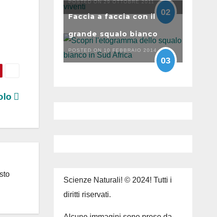
POSTED ON 29 OTTOBRE 2011
02
Faccia a faccia con il
grande squalo bianco
POSTED ON 10 FEBBRAIO 2014
03
colo
sto
Scienze Naturali! © 2024! Tutti i
diritti riservati.
Alcune immagini sono prese da