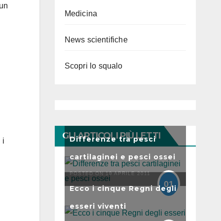
 un
Medicina
News scientifiche
Scopri lo squalo
GLI ARTICOLI PIÙ LETTI
Differenze tra pesci
 i
cartilaginei e pesci ossei
POSTED ON 19 APRILE 2011
01
Ecco i cinque Regni degli
esseri viventi