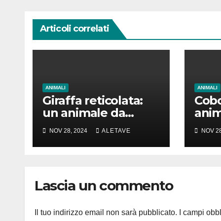
Articoli correlati
ANIMALI
ANIMALI
Giraffa reticolata:
Cobo
un animale da
anim
amare
girar
NOV 28, 2024
ALETAVE
NOV 28
Lascia un commento
Il tuo indirizzo email non sarà pubblicato.
I campi obb