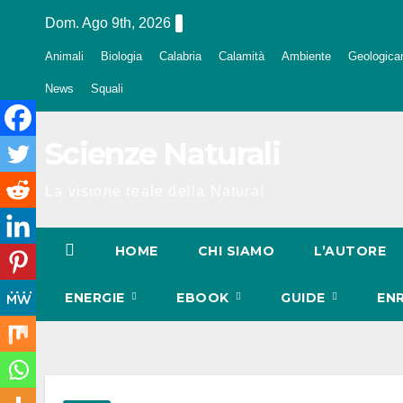
Salta
Dom. Ago 9th, 2026
al
Animali
Biologia
Calabria
Calamità
Ambiente
Geologica
contenuto
News
Squali
Scienze Naturali
La visione reale della Natura!
HOME
CHI SIAMO
L’AUTORE
ENERGIE
EBOOK
GUIDE
EN