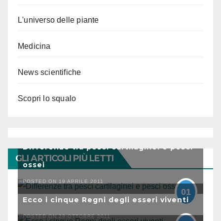
L'universo delle piante
Medicina
News scientifiche
Scopri lo squalo
Differenze tra pesci cartilaginei e pesci
GLI ARTICOLI PIÙ LETTI
ossei
POSTED ON 19 APRILE 2011
01
Ecco i cinque Regni degli esseri viventi
POSTED ON 29 OTTOBRE 2011