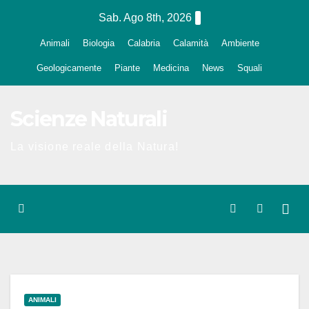
Salta
Sab. Ago 8th, 2026
al
Animali
Biologia
Calabria
Calamità
Ambiente
contenuto
Geologicamente
Piante
Medicina
News
Squali
Scienze Naturali
La visione reale della Natura!
ANIMALI