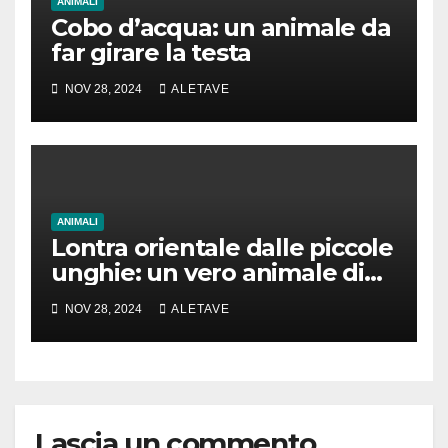
ANIMALI
Cobo d’acqua: un animale da
far girare la testa
NOV 28, 2024
ALETAVE
ANIMALI
Lontra orientale dalle piccole
unghie: un vero animale di
cui parlare
NOV 28, 2024
ALETAVE
Lascia un commento