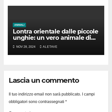
ANIMALI
Lontra orientale dalle piccole
unghie: un vero animale di
cui parlare
NOV 28, 2024
ALETAVE
Lascia un commento
Il tuo indirizzo email non sarà pubblicato.
I campi
obbligatori sono contrassegnati
*