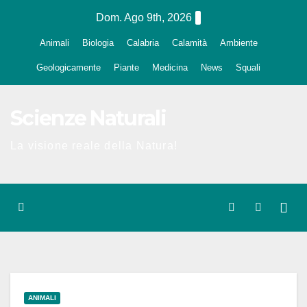
Salta
Dom. Ago 9th, 2026
al
Animali
Biologia
Calabria
Calamità
Ambiente
contenuto
Geologicamente
Piante
Medicina
News
Squali
Scienze Naturali
La visione reale della Natura!
ANIMALI