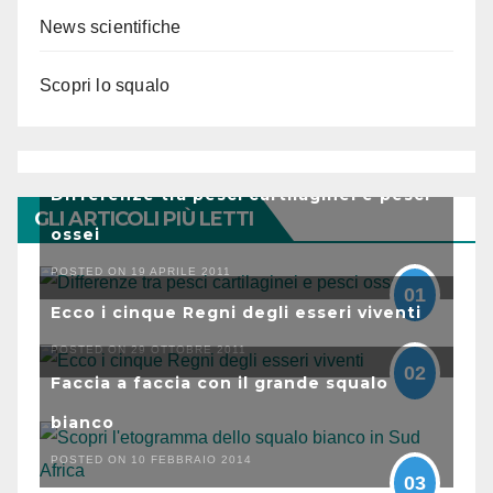
News scientifiche
Scopri lo squalo
Differenze tra pesci cartilaginei e pesci
GLI ARTICOLI PIÙ LETTI
ossei
POSTED ON 19 APRILE 2011
01
Ecco i cinque Regni degli esseri viventi
POSTED ON 29 OTTOBRE 2011
02
Faccia a faccia con il grande squalo
bianco
POSTED ON 10 FEBBRAIO 2014
03