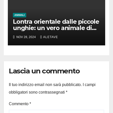
ANIMALI
Lontra orientale dalle piccole
unghie: un vero animale di
cui parlare
NOV 28, 2024
ALETAVE
Lascia un commento
Il tuo indirizzo email non sarà pubblicato.
I campi
obbligatori sono contrassegnati
*
Commento
*