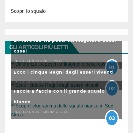
Scopri lo squalo
Differenze tra pesci cartilaginei e pesci
GLI ARTICOLI PIÙ LETTI
ossei
POSTED ON 19 APRILE 2011
01
Ecco i cinque Regni degli esseri viventi
POSTED ON 29 OTTOBRE 2011
02
Faccia a faccia con il grande squalo
bianco
POSTED ON 10 FEBBRAIO 2014
03