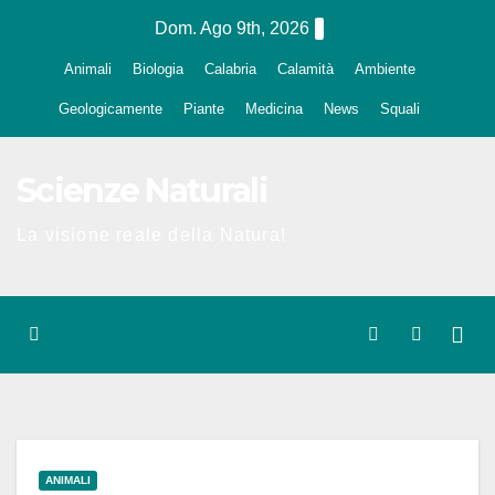
Salta
Dom. Ago 9th, 2026
al
Animali
Biologia
Calabria
Calamità
Ambiente
contenuto
Geologicamente
Piante
Medicina
News
Squali
Scienze Naturali
La visione reale della Natura!
ANIMALI